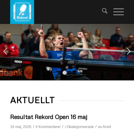
R 2026/2027
1
2
3
4
AKTUELLT
Resultat Rekord Open 16 maj
/
/
/
16 maj, 2026
0 Kommentarer
i
Okategoriserade
av
Arvid