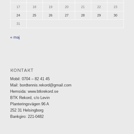
17
18
19
20
21
22
23
24
25
26
27
28
29
30
31
« maj
KONTAKT
Mobil: 0704 – 82 41 45
Mail: bordtennis.rekord@gmail.com
Hemsida: www.btkrekord.se
BTK Rekord, c/o Levin
Planteringsvägen 96 A
252 31 Helsingborg
Bankgiro: 221-0482