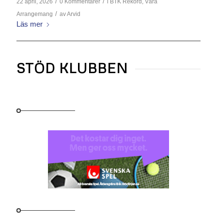
/
/
22 april, 2026
0 Kommentarer
i
BTK Rekord
,
Våra
/
Arrangemang
av
Arvid
Läs mer
STÖD KLUBBEN