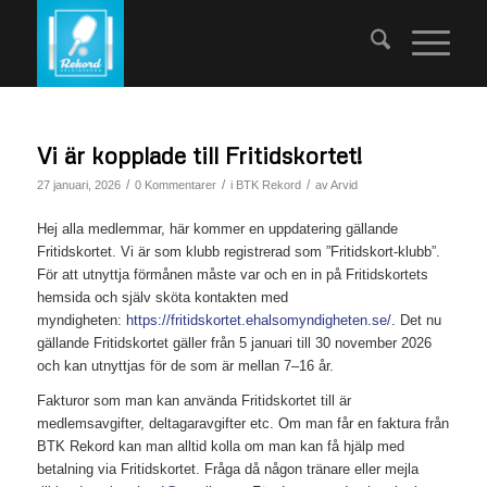
Vi är kopplade till Fritidskortet!
/
/
/
27 januari, 2026
0 Kommentarer
i
BTK Rekord
av
Arvid
Hej alla medlemmar, här kommer en uppdatering gällande
Fritidskortet. Vi är som klubb registrerad som ”Fritidskort-klubb”.
För att utnyttja förmånen måste var och en in på Fritidskortets
hemsida och själv sköta kontakten med
myndigheten:
https://fritidskortet.ehalsomyndigheten.se/
. Det nu
gällande Fritidskortet gäller från 5 januari till 30 november 2026
och kan utnyttjas för de som är mellan 7–16 år.
Fakturor som man kan använda Fritidskortet till är
medlemsavgifter, deltagaravgifter etc. Om man får en faktura från
BTK Rekord kan man alltid kolla om man kan få hjälp med
betalning via Fritidskortet. Fråga då någon tränare eller mejla