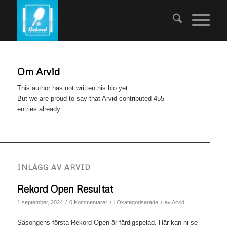
Om
Arvid
This author has not written his bio yet.
But we are proud to say that
Arvid
contributed 455
entries already.
INLÄGG AV ARVID
Rekord Open Resultat
/
/
/
1 september, 2024
0 Kommentarer
i
Okategoriserade
av
Arvid
Säsongens första Rekord Open är färdigspelad. Här kan ni se