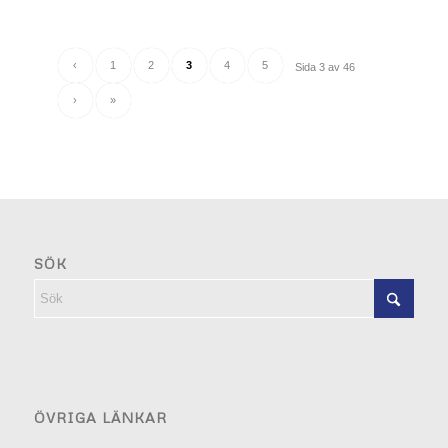
‹
1
2
3
4
5
Sida 3 av 46
›
»
SÖK
ÖVRIGA LÄNKAR