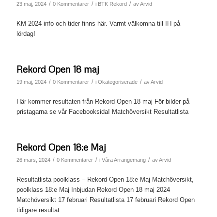
/
/
/
23 maj, 2024
0 Kommentarer
i
BTK Rekord
av
Arvid
KM 2024 info och tider finns här. Varmt välkomna till IH på
lördag!
Rekord Open 18 maj
/
/
/
19 maj, 2024
0 Kommentarer
i
Okategoriserade
av
Arvid
Här kommer resultaten från Rekord Open 18 maj För bilder på
pristagarna se vår Facebooksida! Matchöversikt Resultatlista
Rekord Open 18:e Maj
/
/
/
26 mars, 2024
0 Kommentarer
i
Våra Arrangemang
av
Arvid
Resultatlista poolklass – Rekord Open 18:e Maj Matchöversikt,
poolklass 18:e Maj Inbjudan Rekord Open 18 maj 2024
Matchöversikt 17 februari Resultatlista 17 februari Rekord Open
tidigare resultat