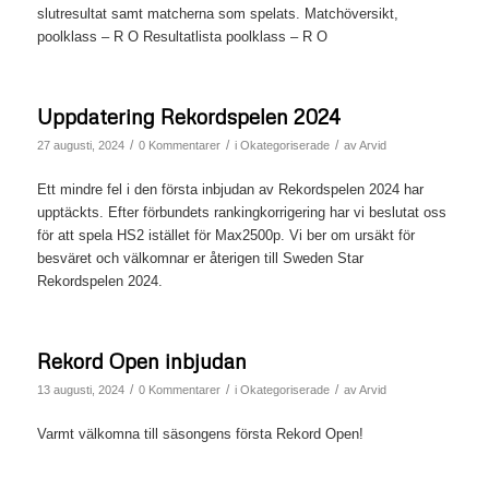
slutresultat samt matcherna som spelats. Matchöversikt,
poolklass – R O Resultatlista poolklass – R O
Uppdatering Rekordspelen 2024
/
/
/
27 augusti, 2024
0 Kommentarer
i
Okategoriserade
av
Arvid
Ett mindre fel i den första inbjudan av Rekordspelen 2024 har
upptäckts. Efter förbundets rankingkorrigering har vi beslutat oss
för att spela HS2 istället för Max2500p. Vi ber om ursäkt för
besväret och välkomnar er återigen till Sweden Star
Rekordspelen 2024.
Rekord Open inbjudan
/
/
/
13 augusti, 2024
0 Kommentarer
i
Okategoriserade
av
Arvid
Varmt välkomna till säsongens första Rekord Open!