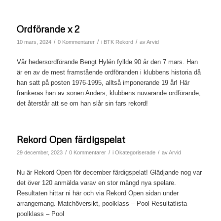
Ordförande x 2
/
/
/
10 mars, 2024
0 Kommentarer
i
BTK Rekord
av
Arvid
Vår hedersordförande Bengt Hylén fyllde 90 år den 7 mars. Han
är en av de mest framstående ordföranden i klubbens historia då
han satt på posten 1976-1995, alltså imponerande 19 år! Här
frankeras han av sonen Anders, klubbens nuvarande ordförande,
det återstår att se om han slår sin fars rekord!
Rekord Open färdigspelat
/
/
/
29 december, 2023
0 Kommentarer
i
Okategoriserade
av
Arvid
Nu är Rekord Open för december färdigspelat! Glädjande nog var
det över 120 anmälda varav en stor mängd nya spelare.
Resultaten hittar ni här och via Rekord Open sidan under
arrangemang. Matchöversikt, poolklass – Pool Resultatlista
poolklass – Pool