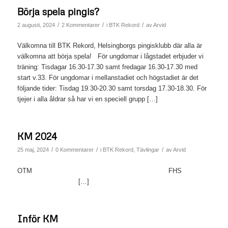
Börja spela pingis?
/
/
/
2 augusti, 2024
2 Kommentarer
i
BTK Rekord
av
Arvid
Välkomna till BTK Rekord, Helsingborgs pingisklubb där alla är
välkomna att börja spela! För ungdomar i lågstadet erbjuder vi
träning: Tisdagar 16.30-17.30 samt fredagar 16.30-17.30 med
start v.33. För ungdomar i mellanstadiet och högstadiet är det
följande tider: Tisdag 19.30-20.30 samt torsdag 17.30-18.30. För
tjejer i alla åldrar så har vi en speciell grupp […]
KM 2024
/
/
/
25 maj, 2024
0 Kommentarer
i
BTK Rekord
,
Tävlingar
av
Arvid
OTM FHS
[…]
Inför KM