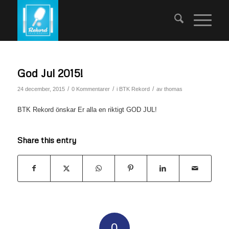
God Jul 2015!
/
/
/
24 december, 2015
0 Kommentarer
i
BTK Rekord
av
thomas
BTK Rekord önskar Er alla en riktigt GOD JUL!
Share this entry
0