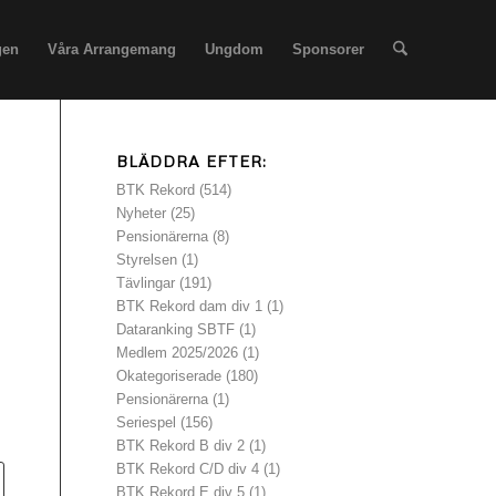
gen
Våra Arrangemang
Ungdom
Sponsorer
BLÄDDRA EFTER:
BTK Rekord
(514)
Nyheter
(25)
Pensionärerna
(8)
Styrelsen
(1)
m
Tävlingar
(191)
BTK Rekord dam div 1
(1)
Dataranking SBTF
(1)
Medlem 2025/2026
(1)
Okategoriserade
(180)
Pensionärerna
(1)
Seriespel
(156)
BTK Rekord B div 2
(1)
BTK Rekord C/D div 4
(1)
BTK Rekord E div 5
(1)