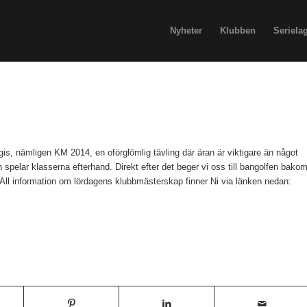
Nyheter
Klubben
Seriela
is, nämligen KM 2014, en oförglömlig tävling där äran är viktigare än något
 spelar klasserna efterhand. Direkt efter det beger vi oss till bangolfen bako
All information om lördagens klubbmästerskap finner Ni via länken nedan: