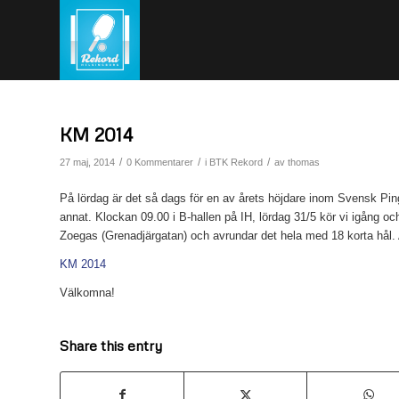
KM 2014
/
/
/
27 maj, 2014
0 Kommentarer
i
BTK Rekord
av
thomas
På lördag är det så dags för en av årets höjdare inom Svensk Ping
annat. Klockan 09.00 i B-hallen på IH, lördag 31/5 kör vi igång och
Zoegas (Grenadjärgatan) och avrundar det hela med 18 korta hål. 
KM 2014
Välkomna!
Share this entry