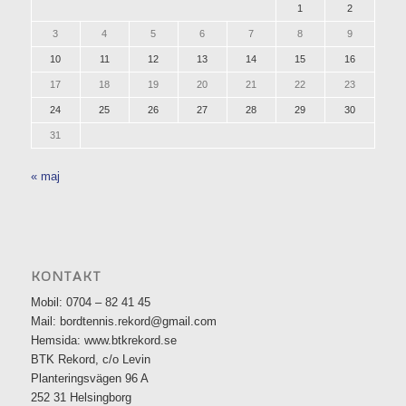
1
2
3
4
5
6
7
8
9
10
11
12
13
14
15
16
17
18
19
20
21
22
23
24
25
26
27
28
29
30
31
« maj
KONTAKT
Mobil: 0704 – 82 41 45
Mail: bordtennis.rekord@gmail.com
Hemsida: www.btkrekord.se
BTK Rekord, c/o Levin
Planteringsvägen 96 A
252 31 Helsingborg