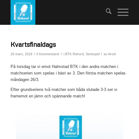
Kvartsfinaldags
/
/
/
26 mars, 2018
0 Kommentarer
i
BTK Rekord
,
Seriespel
av
Arvid
På torsdag tar vi emot Halmstad BTK i den andra matchen i
matchserien som spelas i bäst av 3. Den första matchen spelas
måndagen 26/3.
Efter grundseriens två matcher som båda slutade 3-3 ser vi
framemot en jämn och spännande match!