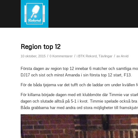
Region top 12
/
/
/
10 oktober, 2015
0 Kommentarer
i
BTK Rekord
,
Tävlingar
av
Arvid
Första dagen av region top 12 innebar 6 matcher och samtliga mot 
DJ17 och sist och minst Amanda i sin första top 12 start, F13.
För de båda tjejerna var det tufft och de laddar om under kvällen fö
För killarna började dagen med ett klubbmöte där Timmie var starkas
dagen och slutade alltså på 5-1 i kvot. Timmie spelade också bra m
Båda grabbarna har med andra ord stora möjligheter till framskjutna 