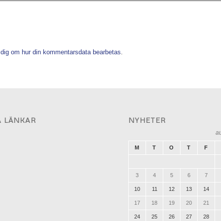
 dig om hur din kommentarsdata bearbetas
.
A LÄNKAR
NYHETER
a
M
T
O
T
F
3
4
5
6
7
10
11
12
13
14
17
18
19
20
21
24
25
26
27
28