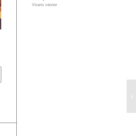
Visans vänner
Re