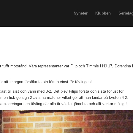
Nyheter
Klubben
Seriela
tufft motstånd. Våra representanter var Filip och Timmie i HJ 17, Dorentina i
r att imorgon försöka ta sin första vinst för tävlingen!
t till sist och vann med 3-2. Det blev Filips första och sista förlust för
en fick ge sig i 2 av sina matcher vilket gör att han landar på kvoten 4-2.
placeringar i en tävling där alla är väldigt jämnbra och allt verkar möjligt!