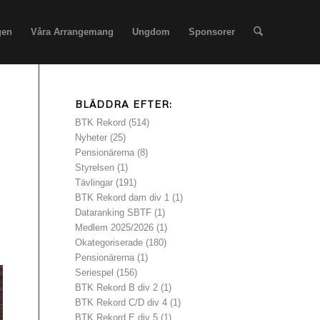
gen
Våra Arrangemang
Ungdom
Sponsorer
BLÄDDRA EFTER:
BTK Rekord
(514)
Nyheter
(25)
Pensionärerna
(8)
Styrelsen
(1)
Tävlingar
(191)
BTK Rekord dam div 1
(1)
Dataranking SBTF
(1)
Medlem 2025/2026
(1)
Okategoriserade
(180)
Pensionärerna
(1)
Seriespel
(156)
BTK Rekord B div 2
(1)
BTK Rekord C/D div 4
(1)
BTK Rekord E div 5
(1)