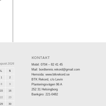
KONTAKT
ugusti 2026
Mobil: 0704 – 82 41 45
Mail: bordtennis.rekord@gmail.com
L
S
Hemsida: www.btkrekord.se
1
2
BTK Rekord, c/o Levin
8
9
Planteringsvägen 96 A
252 31 Helsingborg
15
16
Bankgiro: 221-0482
22
23
29
30