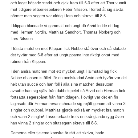
och laget började starkt och gick fram till 5-0 efter att Thor vunnit
mot tidigare elitseriespelaren Peter Nilsson. Horred åt sig sakta
närmre men segern var aldrig i fara och skrevs till 8-5
I klippan blandade vi gammalt och ungt då Arvid ledde ett lag
med Herman Nordin, Matthias Sandholt, Thomas Norberg och
Lars Nilsson.
I första matchen mot Klippan fick Nobbe stå över och då slutade
det tyvärr med 6-8 efter att ungtupparna inte riktigt orkat med
rutinen från Klippan.
I den andra matchen mot ett mycket ungt Halmstad lag fick
Nobbe chansen istället för en axelskadad Arvid och tyvärr var det
helt utan succé och han föll i alla sina matcher, dessutom
avsatte han sig själv från dubbelspelet så Arvid och Herman fick
fortsätta segerspåret från förmiddagen. I övrigt var det en fin
laginsats där Herman revanscherade sig rejält genom att vinna 3
singlar och dubbel. Matthias gjorde också en mycket bra match
och vann 2 singlar! Lasse orkade trots en krånglande rygg även
han vinna 2 singlar och slutsegern skrevs till 8-6.
Damerna eller tjejerna kanske är rätt att skriva, hade