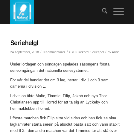
Seriehelg!
/
/
/
24 september, 2018
0 Kommentarer
i
BTK Rekord
,
Seriespel
av
Arvid
Under lördagen och söndagen spelades säsongens första
serieomgångar i det nationella seriesystemet.
För vår del handlar det om 3 lag, herrar i div 1 och 3 sam
damerna i division 1.
I division åkte Malte, Timmie, Filip, Jakob och nya Thor
Christiansen upp till Horred för att ta sig an Lyckeby och
hemmaklubben Horred.
I första matchen fick Filip sitta vid sidan och han fick se sina
lagkamrater starta serein på absolut bästa sätt och vann stabilt
med 8-3.I den andra matchen var det Timmies tur att stå över