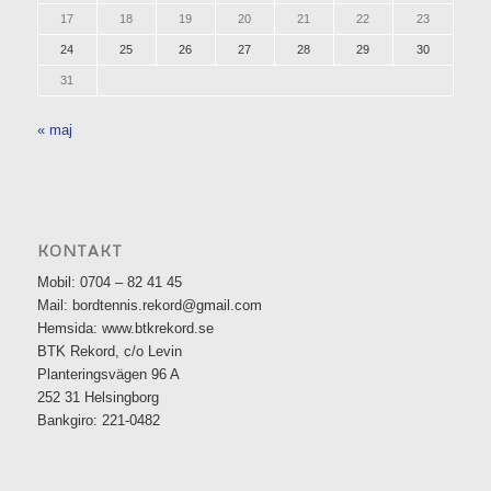
17
18
19
20
21
22
23
24
25
26
27
28
29
30
31
« maj
KONTAKT
Mobil: 0704 – 82 41 45
Mail: bordtennis.rekord@gmail.com
Hemsida: www.btkrekord.se
BTK Rekord, c/o Levin
Planteringsvägen 96 A
252 31 Helsingborg
Bankgiro: 221-0482