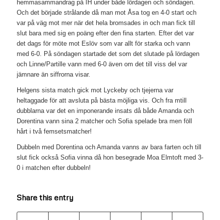
hemmasammandrag på IH under både lördagen och söndagen.
Och det började strålande då man mot Åsa tog en 4-0 start och
var på väg mot mer när det hela bromsades in och man fick till
slut bara med sig en poäng efter den fina starten. Efter det var
det dags för möte mot Eslöv som var allt för starka och vann
med 6-0. På söndagen startade det som det slutade på lördagen
och Linne/Partille vann med 6-0 även om det till viss del var
jämnare än siffrorna visar.
Helgens sista match gick mot Lyckeby och tjejerna var
heltaggade för att avsluta på bästa möjliga vis. Och fra mtill
dubblarna var det en imponerande insats då både Amanda och
Dorentina vann sina 2 matcher och Sofia spelade bra men föll
hårt i två femsetsmatcher!
Dubbeln med Dorentina och Amanda vanns av bara farten och till
slut fick också Sofia vinna då hon besegrade Moa Elmtoft med 3-
0 i matchen efter dubbeln!
Share this entry