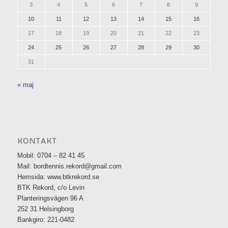
3
4
5
6
7
8
9
10
11
12
13
14
15
16
17
18
19
20
21
22
23
24
25
26
27
28
29
30
31
« maj
KONTAKT
Mobil: 0704 – 82 41 45
Mail: bordtennis.rekord@gmail.com
Hemsida: www.btkrekord.se
BTK Rekord, c/o Levin
Planteringsvägen 96 A
252 31 Helsingborg
Bankgiro: 221-0482