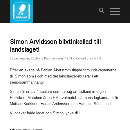
Simon Arvidsson blixtinkallad till
landslaget!
/
/
/
26 september, 2016
0 Kommentarer
i
BTK Rekord
av
Arvid
Efter en skada på Fabian Åkerström ringde förbundskaptenerna
till Simon som i och med det landslagsdebuterar i ett
seniorsammanhang!
Simon är en av 4 spelare som tar sig an Estland imorgon i
Höllviken. Matchen är en EM-kvalmatch där hans lagkamrater är
Mattias Karlsson, Harald Andersson och Hampus Söderlund.
Vi önskar både laget och Simon lycka till!