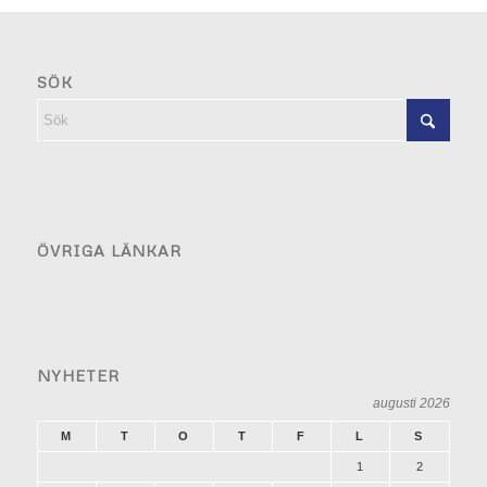
SÖK
ÖVRIGA LÄNKAR
NYHETER
augusti 2026
M
T
O
T
F
L
S
1
2