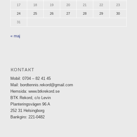
17
18
19
20
21
22
23
24
25
26
27
28
29
30
31
« maj
KONTAKT
Mobil: 0704 – 82 41 45
Mail: bordtennis.rekord@gmail.com
Hemsida: www.btkrekord.se
BTK Rekord, c/o Levin
Planteringsvägen 96 A
252 31 Helsingborg
Bankgiro: 221-0482