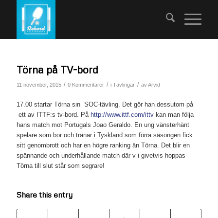
Törna på TV-bord
/
/
/
11 november, 2015
0 Kommentarer
i
Tävlingar
av
Arvid
17.00 startar Törna sin SOC-tävling. Det gör han dessutom på
ett av ITTF:s tv-bord. På
http://www.ittf.com/ittv
kan man följa
hans match mot Portugals Joao Geraldo. En ung vänsterhänt
spelare som bor och tränar i Tyskland som förra säsongen fick
sitt genombrott och har en högre ranking än Törna. Det blir en
spännande och underhållande match där v i givetvis hoppas
Törna till slut står som segrare!
Share this entry