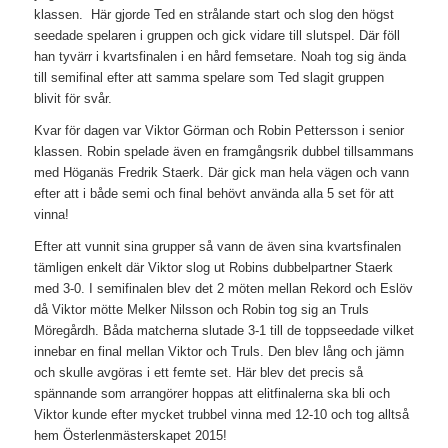
klassen. Här gjorde Ted en strålande start och slog den högst
seedade spelaren i gruppen och gick vidare till slutspel. Där föll
han tyvärr i kvartsfinalen i en hård femsetare. Noah tog sig ända
till semifinal efter att samma spelare som Ted slagit gruppen
blivit för svår.
Kvar för dagen var Viktor Görman och Robin Pettersson i senior
klassen. Robin spelade även en framgångsrik dubbel tillsammans
med Höganäs Fredrik Staerk. Där gick man hela vägen och vann
efter att i både semi och final behövt använda alla 5 set för att
vinna!
Efter att vunnit sina grupper så vann de även sina kvartsfinalen
tämligen enkelt där Viktor slog ut Robins dubbelpartner Staerk
med 3-0. I semifinalen blev det 2 möten mellan Rekord och Eslöv
då Viktor mötte Melker Nilsson och Robin tog sig an Truls
Möregårdh. Båda matcherna slutade 3-1 till de toppseedade vilket
innebar en final mellan Viktor och Truls. Den blev lång och jämn
och skulle avgöras i ett femte set. Här blev det precis så
spännande som arrangörer hoppas att elitfinalerna ska bli och
Viktor kunde efter mycket trubbel vinna med 12-10 och tog alltså
hem Österlenmästerskapet 2015!