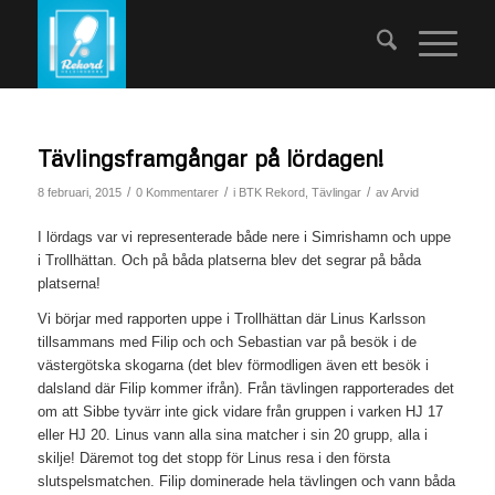
Tävlingsframgångar på lördagen!
/
/
/
8 februari, 2015
0 Kommentarer
i
BTK Rekord
,
Tävlingar
av
Arvid
I lördags var vi representerade både nere i Simrishamn och uppe
i Trollhättan. Och på båda platserna blev det segrar på båda
platserna!
Vi börjar med rapporten uppe i Trollhättan där Linus Karlsson
tillsammans med Filip och och Sebastian var på besök i de
västergötska skogarna (det blev förmodligen även ett besök i
dalsland där Filip kommer ifrån). Från tävlingen rapporterades det
om att Sibbe tyvärr inte gick vidare från gruppen i varken HJ 17
eller HJ 20. Linus vann alla sina matcher i sin 20 grupp, alla i
skilje! Däremot tog det stopp för Linus resa i den första
slutspelsmatchen. Filip dominerade hela tävlingen och vann båda