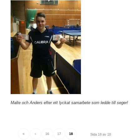
Malte och Anders efter ett lyckat samarbete som ledde till seger!
«
‹
16
17
18
Sida 18 av 18