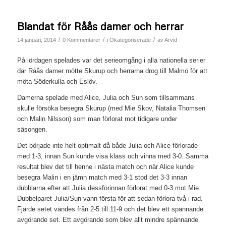
Blandat för Råås damer och herrar
/
/
/
14 januari, 2014
0 Kommentarer
i
Okategoriserade
av
Arvid
På lördagen spelades var det serieomgång i alla nationella serier
där Råås damer mötte Skurup och herrarna drog till Malmö för att
möta Söderkulla och Eslöv.
Damerna spelade med Alice, Julia och Sun som tillsammans
skulle försöka besegra Skurup (med Mie Skov, Natalia Thomsen
och Malin Nilsson) som man förlorat mot tidigare under
säsongen.
Det började inte helt optimalt då både Julia och Alice förlorade
med 1-3, innan Sun kunde visa klass och vinna med 3-0. Samma
resultat blev det till henne i nästa match och när Alice kunde
besegra Malin i en jämn match med 3-1 stod det 3-3 innan
dubblarna efter att Julia dessförinnan förlorat med 0-3 mot Mie.
Dubbelparet Julia/Sun vann första för att sedan förlora två i rad.
Fjärde setet vändes från 2-5 till 11-9 och det blev ett spännande
avgörande set. Ett avgörande som blev allt mindre spännande