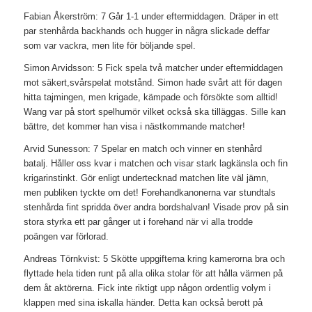
Fabian Åkerström: 7 Går 1-1 under eftermiddagen. Dräper in ett
par stenhårda backhands och hugger in några slickade deffar
som var vackra, men lite för böljande spel.
Simon Arvidsson: 5 Fick spela två matcher under eftermiddagen
mot säkert,svårspelat motstånd. Simon hade svårt att för dagen
hitta tajmingen, men krigade, kämpade och försökte som alltid!
Wang var på stort spelhumör vilket också ska tilläggas. Sille kan
bättre, det kommer han visa i nästkommande matcher!
Arvid Sunesson: 7 Spelar en match och vinner en stenhård
batalj. Håller oss kvar i matchen och visar stark lagkänsla och fin
krigarinstinkt. Gör enligt undertecknad matchen lite väl jämn,
men publiken tyckte om det! Forehandkanonerna var stundtals
stenhårda fint spridda över andra bordshalvan! Visade prov på sin
stora styrka ett par gånger ut i forehand när vi alla trodde
poängen var förlorad.
Andreas Törnkvist: 5 Skötte uppgifterna kring kamerorna bra och
flyttade hela tiden runt på alla olika stolar för att hålla värmen på
dem åt aktörerna. Fick inte riktigt upp någon ordentlig volym i
klappen med sina iskalla händer. Detta kan också berott på