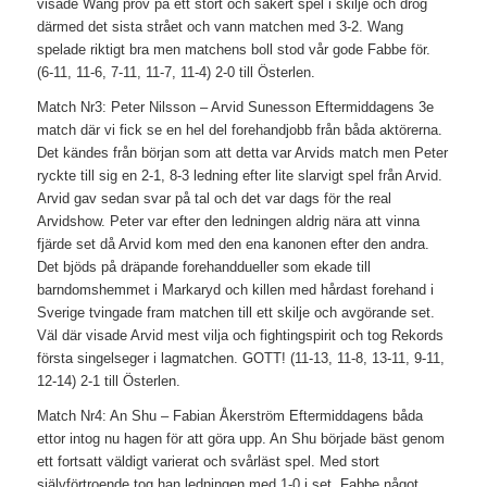
visade Wang prov på ett stort och säkert spel i skilje och drog
därmed det sista strået och vann matchen med 3-2. Wang
spelade riktigt bra men matchens boll stod vår gode Fabbe för.
(6-11, 11-6, 7-11, 11-7, 11-4) 2-0 till Österlen.
Match Nr3: Peter Nilsson – Arvid Sunesson Eftermiddagens 3e
match där vi fick se en hel del forehandjobb från båda aktörerna.
Det kändes från början som att detta var Arvids match men Peter
ryckte till sig en 2-1, 8-3 ledning efter lite slarvigt spel från Arvid.
Arvid gav sedan svar på tal och det var dags för the real
Arvidshow. Peter var efter den ledningen aldrig nära att vinna
fjärde set då Arvid kom med den ena kanonen efter den andra.
Det bjöds på dräpande forehanddueller som ekade till
barndomshemmet i Markaryd och killen med hårdast forehand i
Sverige tvingade fram matchen till ett skilje och avgörande set.
Väl där visade Arvid mest vilja och fightingspirit och tog Rekords
första singelseger i lagmatchen. GOTT! (11-13, 11-8, 13-11, 9-11,
12-14) 2-1 till Österlen.
Match Nr4: An Shu – Fabian Åkerström Eftermiddagens båda
ettor intog nu hagen för att göra upp. An Shu började bäst genom
ett fortsatt väldigt varierat och svårläst spel. Med stort
självförtroende tog han ledningen med 1-0 i set. Fabbe något