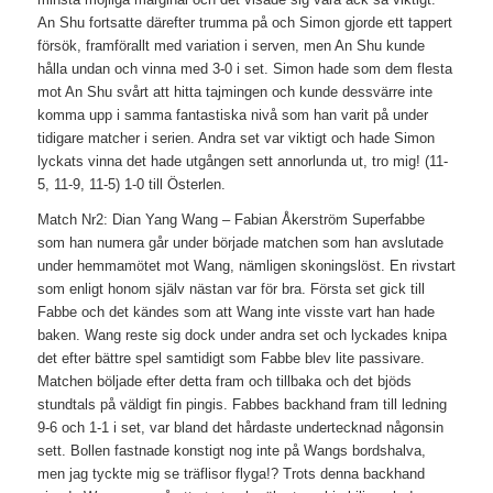
An Shu fortsatte därefter trumma på och Simon gjorde ett tappert
försök, framförallt med variation i serven, men An Shu kunde
hålla undan och vinna med 3-0 i set. Simon hade som dem flesta
mot An Shu svårt att hitta tajmingen och kunde dessvärre inte
komma upp i samma fantastiska nivå som han varit på under
tidigare matcher i serien. Andra set var viktigt och hade Simon
lyckats vinna det hade utgången sett annorlunda ut, tro mig! (11-
5, 11-9, 11-5) 1-0 till Österlen.
Match Nr2: Dian Yang Wang – Fabian Åkerström Superfabbe
som han numera går under började matchen som han avslutade
under hemmamötet mot Wang, nämligen skoningslöst. En rivstart
som enligt honom själv nästan var för bra. Första set gick till
Fabbe och det kändes som att Wang inte visste vart han hade
baken. Wang reste sig dock under andra set och lyckades knipa
det efter bättre spel samtidigt som Fabbe blev lite passivare.
Matchen böljade efter detta fram och tillbaka och det bjöds
stundtals på väldigt fin pingis. Fabbes backhand fram till ledning
9-6 och 1-1 i set, var bland det hårdaste undertecknad någonsin
sett. Bollen fastnade konstigt nog inte på Wangs bordshalva,
men jag tyckte mig se träflisor flyga!? Trots denna backhand