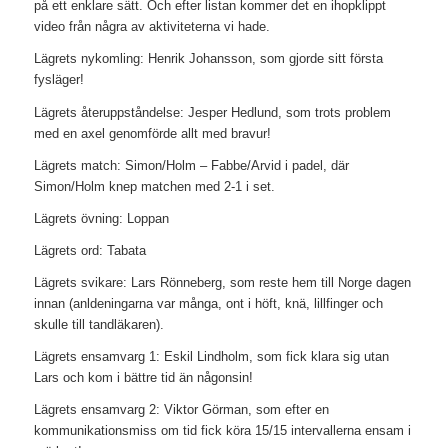
på ett enklare sätt. Och efter listan kommer det en ihopklippt
video från några av aktiviteterna vi hade.
Lägrets nykomling: Henrik Johansson, som gjorde sitt första
fysläger!
Lägrets återuppståndelse: Jesper Hedlund, som trots problem
med en axel genomförde allt med bravur!
Lägrets match: Simon/Holm – Fabbe/Arvid i padel, där
Simon/Holm knep matchen med 2-1 i set.
Lägrets övning: Loppan
Lägrets ord: Tabata
Lägrets svikare: Lars Rönneberg, som reste hem till Norge dagen
innan (anldeningarna var många, ont i höft, knä, lillfinger och
skulle till tandläkaren).
Lägrets ensamvarg 1: Eskil Lindholm, som fick klara sig utan
Lars och kom i bättre tid än någonsin!
Lägrets ensamvarg 2: Viktor Görman, som efter en
kommunikationsmiss om tid fick köra 15/15 intervallerna ensam i