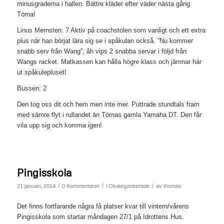
minusgraderna i hallen. Bättre kläder efter väder nästa gång
Törna!
Linus Mernsten: 7 Aktiv på coachstolen som vanligt och ett extra
plus när han börjat lära sig se i spåkulan också. ”Nu kommer
snabb serv från Wang”, åh vips 2 snabba servar i följd från
Wangs racket. Matkassen kan hålla högre klass och jämnar här
ut spåkulepluset!
Bussen: 2
Den tog oss dit och hem men inte mer. Puttrade stundtals fram
med sämre flyt i rullandet än Törnas gamla Yamaha DT. Den får
vila upp sig och komma igen!
Pingisskola
/
/
/
21 januari, 2014
0 Kommentarer
i
Okategoriserade
av
thomas
Det finns fortfarande några få platser kvar till vintern/vårens
Pingisskola som startar måndagen 27/1 på Idrottens Hus.