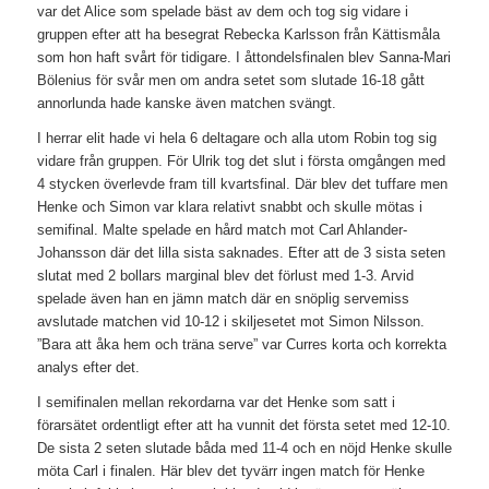
var det Alice som spelade bäst av dem och tog sig vidare i
gruppen efter att ha besegrat Rebecka Karlsson från Kättismåla
som hon haft svårt för tidigare. I åttondelsfinalen blev Sanna-Mari
Bölenius för svår men om andra setet som slutade 16-18 gått
annorlunda hade kanske även matchen svängt.
I herrar elit hade vi hela 6 deltagare och alla utom Robin tog sig
vidare från gruppen. För Ulrik tog det slut i första omgången med
4 stycken överlevde fram till kvartsfinal. Där blev det tuffare men
Henke och Simon var klara relativt snabbt och skulle mötas i
semifinal. Malte spelade en hård match mot Carl Ahlander-
Johansson där det lilla sista saknades. Efter att de 3 sista seten
slutat med 2 bollars marginal blev det förlust med 1-3. Arvid
spelade även han en jämn match där en snöplig servemiss
avslutade matchen vid 10-12 i skiljesetet mot Simon Nilsson.
”Bara att åka hem och träna serve” var Curres korta och korrekta
analys efter det.
I semifinalen mellan rekordarna var det Henke som satt i
förarsätet ordentligt efter att ha vunnit det första setet med 12-10.
De sista 2 seten slutade båda med 11-4 och en nöjd Henke skulle
möta Carl i finalen. Här blev det tyvärr ingen match för Henke