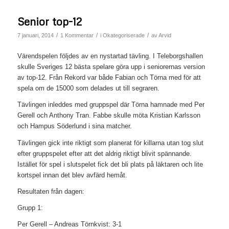
Senior top-12
/
/
/
7 januari, 2014
1 Kommentar
i
Okategoriserade
av
Arvid
Värendspelen följdes av en nystartad tävling. I Teleborgshallen
skulle Sveriges 12 bästa spelare göra upp i seniorernas version
av top-12. Från Rekord var både Fabian och Törna med för att
spela om de 15000 som delades ut till segraren.
Tävlingen inleddes med gruppspel där Törna hamnade med Per
Gerell och Anthony Tran. Fabbe skulle möta Kristian Karlsson
och Hampus Söderlund i sina matcher.
Tävlingen gick inte riktigt som planerat för killarna utan tog slut
efter gruppspelet efter att det aldrig riktigt blivit spännande.
Istället för spel i slutspelet fick det bli plats på läktaren och lite
kortspel innan det blev avfärd hemåt.
Resultaten från dagen:
Grupp 1:
Per Gerell – Andreas Törnkvist: 3-1