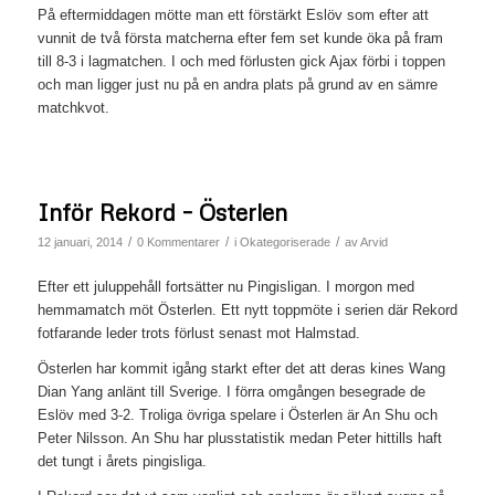
På eftermiddagen mötte man ett förstärkt Eslöv som efter att
vunnit de två första matcherna efter fem set kunde öka på fram
till 8-3 i lagmatchen. I och med förlusten gick Ajax förbi i toppen
och man ligger just nu på en andra plats på grund av en sämre
matchkvot.
Inför Rekord – Österlen
/
/
/
12 januari, 2014
0 Kommentarer
i
Okategoriserade
av
Arvid
Efter ett juluppehåll fortsätter nu Pingisligan. I morgon med
hemmamatch möt Österlen. Ett nytt toppmöte i serien där Rekord
fotfarande leder trots förlust senast mot Halmstad.
Österlen har kommit igång starkt efter det att deras kines Wang
Dian Yang anlänt till Sverige. I förra omgången besegrade de
Eslöv med 3-2. Troliga övriga spelare i Österlen är An Shu och
Peter Nilsson. An Shu har plusstatistik medan Peter hittills haft
det tungt i årets pingisliga.