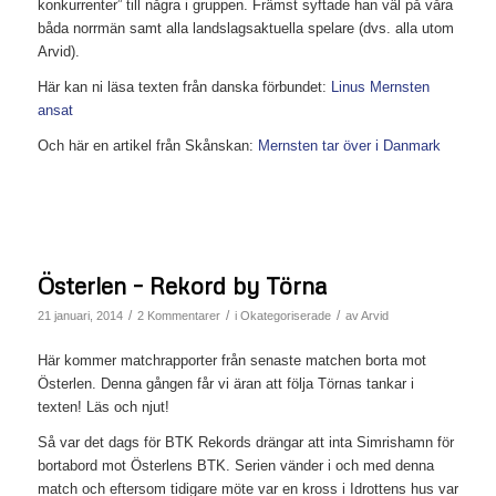
konkurrenter” till några i gruppen. Främst syftade han väl på våra
båda norrmän samt alla landslagsaktuella spelare (dvs. alla utom
Arvid).
Här kan ni läsa texten från danska förbundet:
Linus Mernsten
ansat
Och här en artikel från Skånskan:
Mernsten tar över i Danmark
Österlen – Rekord by Törna
/
/
/
21 januari, 2014
2 Kommentarer
i
Okategoriserade
av
Arvid
Här kommer matchrapporter från senaste matchen borta mot
Österlen. Denna gången får vi äran att följa Törnas tankar i
texten! Läs och njut!
Så var det dags för BTK Rekords drängar att inta Simrishamn för
bortabord mot Österlens BTK. Serien vänder i och med denna
match och eftersom tidigare möte var en kross i Idrottens hus var