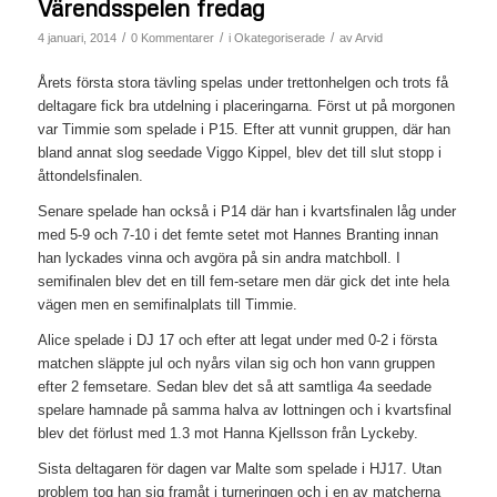
Värendsspelen fredag
/
/
/
4 januari, 2014
0 Kommentarer
i
Okategoriserade
av
Arvid
Årets första stora tävling spelas under trettonhelgen och trots få
deltagare fick bra utdelning i placeringarna. Först ut på morgonen
var Timmie som spelade i P15. Efter att vunnit gruppen, där han
bland annat slog seedade Viggo Kippel, blev det till slut stopp i
åttondelsfinalen.
Senare spelade han också i P14 där han i kvartsfinalen låg under
med 5-9 och 7-10 i det femte setet mot Hannes Branting innan
han lyckades vinna och avgöra på sin andra matchboll. I
semifinalen blev det en till fem-setare men där gick det inte hela
vägen men en semifinalplats till Timmie.
Alice spelade i DJ 17 och efter att legat under med 0-2 i första
matchen släppte jul och nyårs vilan sig och hon vann gruppen
efter 2 femsetare. Sedan blev det så att samtliga 4a seedade
spelare hamnade på samma halva av lottningen och i kvartsfinal
blev det förlust med 1.3 mot Hanna Kjellsson från Lyckeby.
Sista deltagaren för dagen var Malte som spelade i HJ17. Utan
problem tog han sig framåt i turneringen och i en av matcherna