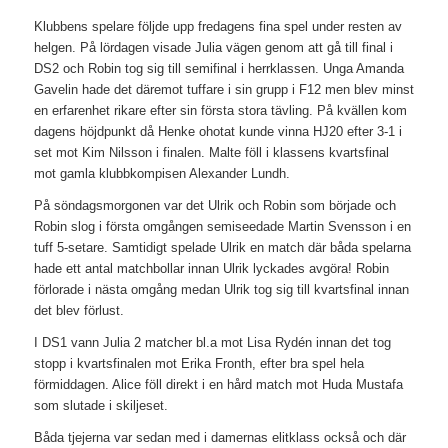
Klubbens spelare följde upp fredagens fina spel under resten av
helgen. På lördagen visade Julia vägen genom att gå till final i
DS2 och Robin tog sig till semifinal i herrklassen. Unga Amanda
Gavelin hade det däremot tuffare i sin grupp i F12 men blev minst
en erfarenhet rikare efter sin första stora tävling. På kvällen kom
dagens höjdpunkt då Henke ohotat kunde vinna HJ20 efter 3-1 i
set mot Kim Nilsson i finalen. Malte föll i klassens kvartsfinal
mot gamla klubbkompisen Alexander Lundh.
På söndagsmorgonen var det Ulrik och Robin som började och
Robin slog i första omgången semiseedade Martin Svensson i en
tuff 5-setare. Samtidigt spelade Ulrik en match där båda spelarna
hade ett antal matchbollar innan Ulrik lyckades avgöra! Robin
förlorade i nästa omgång medan Ulrik tog sig till kvartsfinal innan
det blev förlust.
I DS1 vann Julia 2 matcher bl.a mot Lisa Rydén innan det tog
stopp i kvartsfinalen mot Erika Fronth, efter bra spel hela
förmiddagen. Alice föll direkt i en hård match mot Huda Mustafa
som slutade i skiljeset.
Båda tjejerna var sedan med i damernas elitklass också och där