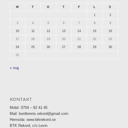
M
T
O
T
F
L
S
1
2
3
4
5
6
7
8
9
10
11
12
13
14
15
16
17
18
19
20
21
22
23
24
25
26
27
28
29
30
31
« maj
KONTAKT
Mobil: 0704 – 82 41 45
Mail: bordtennis.rekord@gmail.com
Hemsida: www.btkrekord.se
BTK Rekord, c/o Levin