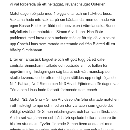
vi väl förbereda på ett heltaggat, revanschsuget Österlen.
Matchdagen började med 4 pigga killar och en halvtrött buss.
Växlarna hade inte vaknat på sin bästa sida, men det hade vår
egen Bosse Bildoktor, född och uppvuxen i värmlandska Sunne,
rallyfolkets hemmatrakter…Simon Arvidsson. Han löste
problemet med bravur och tackade ståtligt för sig då vi plockat
upp Coach-Linus som rattade resterande del från Bjärred till ett
blåsigt Simrishamn.
Efter en fantastisk baguette och ett gott tugg på ett café i
centrala Simrishamn tuffade och puttrade vi mot hallen för
uppvärmning. Inslagningen såg bra ut och vårt manskap som
skulle leverera under eftermiddagen ställdes upp enligt följande:
Nr 1 Fabian, Nr 2 Simon och Nr 3 Arvid. Fjärdeman för dagen var
Törna och Linus hade fortsatt förtroende som coach.
Match Nr1: An Shu – Simon Arvidsson An Shu startade matchen
i ett hiskeligt tempo och med en stor variation som gjorde det
väldigt svårläst för Simon inledningsvis och han vann första set.
Andra set var jämnare och båda två spelade bollar snabbare än
blixten stundtals. Tyvärr förlorade Simon även andra set med
minsta möjliga marginal och det visade sig vara ack så viktigt.