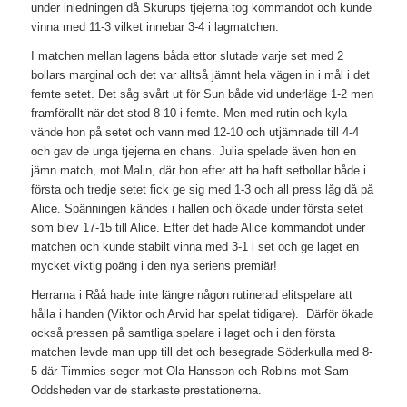
under inledningen då Skurups tjejerna tog kommandot och kunde
vinna med 11-3 vilket innebar 3-4 i lagmatchen.
I matchen mellan lagens båda ettor slutade varje set med 2
bollars marginal och det var alltså jämnt hela vägen in i mål i det
femte setet. Det såg svårt ut för Sun både vid underläge 1-2 men
framförallt när det stod 8-10 i femte. Men med rutin och kyla
vände hon på setet och vann med 12-10 och utjämnade till 4-4
och gav de unga tjejerna en chans. Julia spelade även hon en
jämn match, mot Malin, där hon efter att ha haft setbollar både i
första och tredje setet fick ge sig med 1-3 och all press låg då på
Alice. Spänningen kändes i hallen och ökade under första setet
som blev 17-15 till Alice. Efter det hade Alice kommandot under
matchen och kunde stabilt vinna med 3-1 i set och ge laget en
mycket viktig poäng i den nya seriens premiär!
Herrarna i Råå hade inte längre någon rutinerad elitspelare att
hålla i handen (Viktor och Arvid har spelat tidigare). Därför ökade
också pressen på samtliga spelare i laget och i den första
matchen levde man upp till det och besegrade Söderkulla med 8-
5 där Timmies seger mot Ola Hansson och Robins mot Sam
Oddsheden var de starkaste prestationerna.