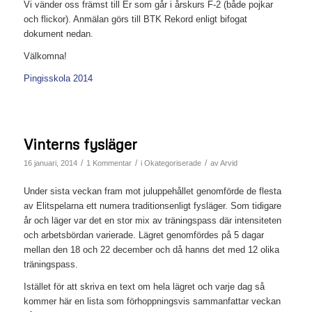
Vi vänder oss främst till Er som går i årskurs F-2 (både pojkar
och flickor). Anmälan görs till BTK Rekord enligt bifogat
dokument nedan.
Välkomna!
Pingisskola 2014
Vinterns fysläger
/
/
/
16 januari, 2014
1 Kommentar
i
Okategoriserade
av
Arvid
Under sista veckan fram mot juluppehållet genomförde de flesta
av Elitspelarna ett numera traditionsenligt fysläger. Som tidigare
år och läger var det en stor mix av träningspass där intensiteten
och arbetsbördan varierade. Lägret genomfördes på 5 dagar
mellan den 18 och 22 december och då hanns det med 12 olika
träningspass.
Istället för att skriva en text om hela lägret och varje dag så
kommer här en lista som förhoppningsvis sammanfattar veckan