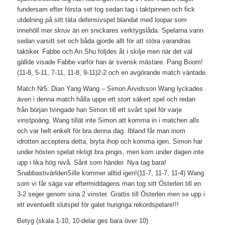
fundersam efter första set tog sedan tag i taktpinnen och fick
utdelning på sitt täta defensivspel blandat med loopar som
innehöll mer skruv än en snickares verktygslåda. Spelarna vann
sedan varsitt set och båda gjorde allt för att störa varandras
taktiker. Fabbe och An Shu följdes åt i skilje men när det väl
gällde visade Fabbe varför han är svensk mästare. Pang Boom!
(11-8, 5-11, 7-11, 11-8, 9-11)2-2 och en avgörande match väntade.
Match Nr5: Dian Yang Wang – Simon Arvidsson Wang lyckades
även i denna match hålla uppe ett stort säkert spel och redan
från början tvingade han Simon till ett svårt spel för varje
vinstpoäng. Wang tillät inte Simon att komma in i matchen alls
och var helt enkelt för bra denna dag. Ibland får man inom
idrotten acceptera detta, bryta ihop och komma igen. Simon har
under hösten spelat riktigt bra pingis, men kom under dagen inte
upp i lika hög nivå. Sånt som händer. Nya tag bara!
SnabbastivärldenSille kommer alltid igen!(11-7, 11-7, 11-4) Wang
som vi får säga var eftermiddagens man tog sitt Österlen till en
3-2 seger genom sina 2 vinster. Grattis till Österlen men se upp i
ett eventuellt slutspel för galet hungriga rekordspelare!!!
Betyg (skala 1-10, 10-delar ges bara över 10)