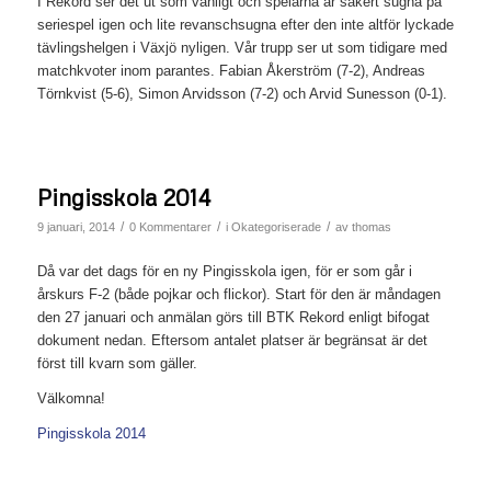
I Rekord ser det ut som vanligt och spelarna är säkert sugna på
seriespel igen och lite revanschsugna efter den inte altför lyckade
tävlingshelgen i Växjö nyligen. Vår trupp ser ut som tidigare med
matchkvoter inom parantes. Fabian Åkerström (7-2), Andreas
Törnkvist (5-6), Simon Arvidsson (7-2) och Arvid Sunesson (0-1).
Pingisskola 2014
/
/
/
9 januari, 2014
0 Kommentarer
i
Okategoriserade
av
thomas
Då var det dags för en ny Pingisskola igen, för er som går i
årskurs F-2 (både pojkar och flickor). Start för den är måndagen
den 27 januari och anmälan görs till BTK Rekord enligt bifogat
dokument nedan. Eftersom antalet platser är begränsat är det
först till kvarn som gäller.
Välkomna!
Pingisskola 2014