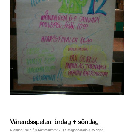
Värendsspelen lördag + söndag
/
/
/
6 januari, 2014
0 Kommentarer
i
Okategoriserade
av
Arvid