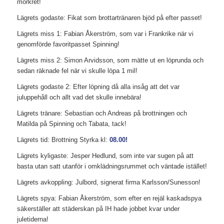
mörkret!
Lägrets godaste: Fikat som brottartränaren bjöd på efter passet!
Lägrets miss 1: Fabian Åkerström, som var i Frankrike när vi
genomförde favoritpasset Spinning!
Lägrets miss 2: Simon Arvidsson, som mätte ut en löprunda och
sedan räknade fel när vi skulle löpa 1 mil!
Lägrets godaste 2: Efter löpning då alla insåg att det var
juluppehåll och allt vad det skulle innebära!
Lägrets tränare: Sebastian och Andreas på brottningen och
Matilda på Spinning och Tabata, tack!
Lägrets tid: Brottning Styrka kl:
08.00!
Lägrets kyligaste: Jesper Hedlund, som inte var sugen på att
basta utan satt utanför i omklädningsrummet och väntade istället!
Lägrets avkoppling: Julbord, signerat firma Karlsson/Sunesson!
Lägrets spya: Fabian Åkerström, som efter en rejäl kaskadspya
säkerställer att städerskan på IH hade jobbet kvar under
juletiderna!