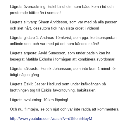
Lägrets överraskning: Eskil Lindholm som både kom i tid och
presterade bättre än i somras!
Lägrets slitvarg: Simon Arvidsson, som var med på alla passen
och slet hårt, dessutom fick han sista ordet i videon!
Lägrets glidare 1: Andreas Törnkvist, som pga. kortisonsprutan
anlände sent och var med på det som kändes skönt!
Lägrets argaste: Arvid Sunesson, som under padeln kan ha
besegrat Matilda Ekholm i förmågan att kombinera svordomar!
Lägrets säkraste: Henrik Johansson, som inte kom 1 minut för
tidigt någon gång.
Lägrets Eskil: Jesper Hedlund som under kråkgången på
brottningen tog till Eskils favoritövning, bakåtsälen.
Lägrets avslutning: 10 km löpning!
Och nu, filmtajm, se och njut och var inte rädda att kommentera!
http://www.youtube.com/watch?v=d18IenEBeyM