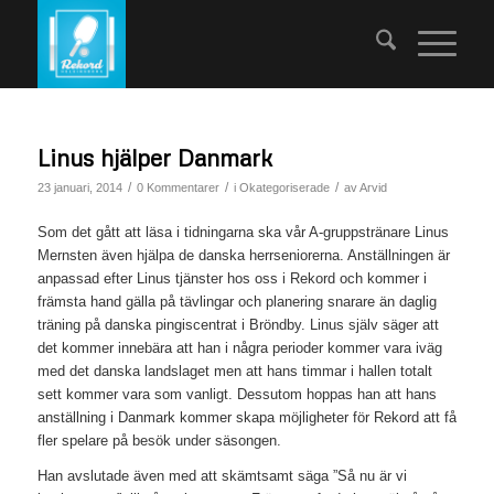
Linus hjälper Danmark
/
/
/
23 januari, 2014
0 Kommentarer
i
Okategoriserade
av
Arvid
Som det gått att läsa i tidningarna ska vår A-gruppstränare Linus
Mernsten även hjälpa de danska herrseniorerna. Anställningen är
anpassad efter Linus tjänster hos oss i Rekord och kommer i
främsta hand gälla på tävlingar och planering snarare än daglig
träning på danska pingiscentrat i Bröndby. Linus själv säger att
det kommer innebära att han i några perioder kommer vara iväg
med det danska landslaget men att hans timmar i hallen totalt
sett kommer vara som vanligt. Dessutom hoppas han att hans
anställning i Danmark kommer skapa möjligheter för Rekord att få
fler spelare på besök under säsongen.
Han avslutade även med att skämtsamt säga ”Så nu är vi