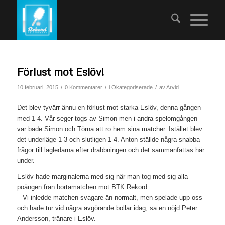
Förlust mot Eslöv!
/
/
/
10 februari, 2015
0 Kommentarer
i
Okategoriserade
av
Arvid
Det blev tyvärr ännu en förlust mot starka Eslöv, denna gången
med 1-4. Vår seger togs av Simon men i andra spelomgången
var både Simon och Törna att ro hem sina matcher. Istället blev
det underläge 1-3 och slutligen 1-4. Anton ställde några snabba
frågor till lagledarna efter drabbningen och det sammanfattas här
under.
Eslöv hade marginalerna med sig när man tog med sig alla
poängen från bortamatchen mot BTK Rekord.
– Vi inledde matchen svagare än normalt, men spelade upp oss
och hade tur vid några avgörande bollar idag, sa en nöjd Peter
Andersson, tränare i Eslöv.