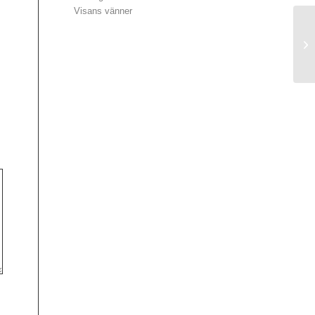
Visans vänner
P1