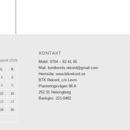
KONTAKT
ugusti 2026
Mobil: 0704 – 82 41 45
Mail: bordtennis.rekord@gmail.com
L
S
Hemsida: www.btkrekord.se
1
2
BTK Rekord, c/o Levin
8
9
Planteringsvägen 96 A
252 31 Helsingborg
15
16
Bankgiro: 221-0482
22
23
29
30