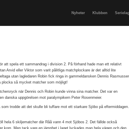
Nyheter
Klubben
Seriela
 att spela ett sammandrag i division 2. På förhand hade man ett relativt
rvid eller Viktor som varit pålitliga matchplockare är det alltid lite
deltaga utan lagledaren Robin fick ringa in gammeldansken Dennis Rasmusse
 plocka så mycket matcher som möjligt!
tchersryck när Dennis och Robin kunde vinna sina matcher. Det var en
 i den danska uppgörelsen mot paralympikern Peter Rosenmeier.
som trodde att det skulle bli tuffare mot ett starkare Sjöbo på eftermiddagen.
l hela 6 skiljematcher där Råå vann 4 mot Sjöbos 2. Det fällde också
uster kom. Men tack vare en jämnhet i laget lyckades man hela vägen och den