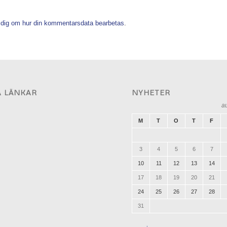
 dig om hur din kommentarsdata bearbetas
.
A LÄNKAR
NYHETER
a
M
T
O
T
F
3
4
5
6
7
10
11
12
13
14
17
18
19
20
21
24
25
26
27
28
31