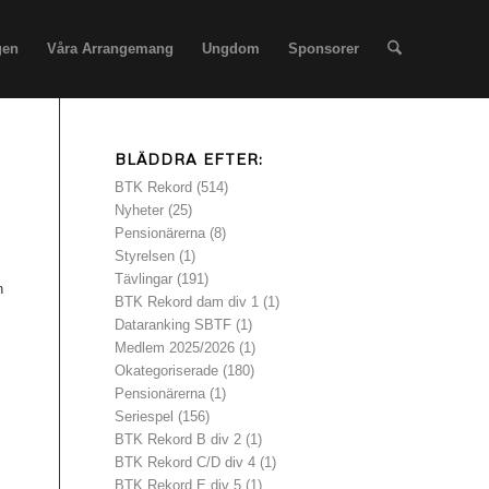
gen
Våra Arrangemang
Ungdom
Sponsorer
BLÄDDRA EFTER:
BTK Rekord
(514)
Nyheter
(25)
Pensionärerna
(8)
Styrelsen
(1)
Tävlingar
(191)
n
BTK Rekord dam div 1
(1)
Dataranking SBTF
(1)
Medlem 2025/2026
(1)
Okategoriserade
(180)
Pensionärerna
(1)
Seriespel
(156)
BTK Rekord B div 2
(1)
BTK Rekord C/D div 4
(1)
BTK Rekord E div 5
(1)