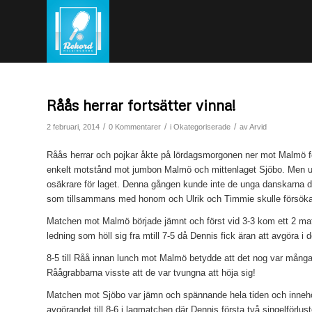
Råås herrar fortsätter vinna!
/
/
/
2 februari, 2014
0 Kommentarer
i
Okategoriserade
av
Arvid
Råås herrar och pojkar åkte på lördagsmorgonen ner mot Malmö för
enkelt motstånd mot jumbon Malmö och mittenlaget Sjöbo. Men utan A
osäkrare för laget. Denna gången kunde inte de unga danskarna 
som tillsammans med honom och Ulrik och Timmie skulle försöka
Matchen mot Malmö började jämnt och först vid 3-3 kom ett 2 ma
ledning som höll sig fra mtill 7-5 då Dennis fick äran att avgöra
8-5 till Råå innan lunch mot Malmö betydde att det nog var många 
Råågrabbarna visste att de var tvungna att höja sig!
Matchen mot Sjöbo var jämn och spännande hela tiden och innehöl
avgörandet till 8-6 i lagmatchen där Dennis första två singelförl