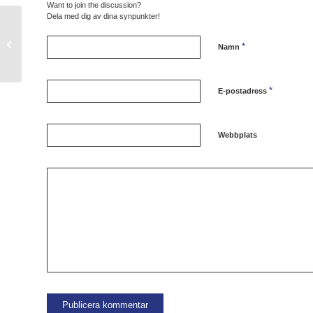
Want to join the discussion?
Dela med dig av dina synpunkter!
3 friska pinnar för damerna!
*
Namn
*
E-postadress
Webbplats