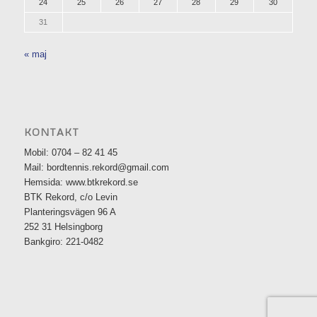
24
25
26
27
28
29
30
31
« maj
KONTAKT
Mobil: 0704 – 82 41 45
Mail: bordtennis.rekord@gmail.com
Hemsida: www.btkrekord.se
BTK Rekord, c/o Levin
Planteringsvägen 96 A
252 31 Helsingborg
Bankgiro: 221-0482