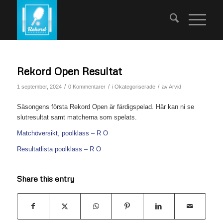
Rekord Open Resultat
/
/
/
1 september, 2024
0 Kommentarer
i
Okategoriserade
av
Arvid
Säsongens första Rekord Open är färdigspelad. Här kan ni se
slutresultat samt matcherna som spelats.
Matchöversikt, poolklass – R O
Resultatlista poolklass – R O
Share this entry