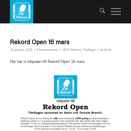
Rekord Open 16 mars
/
/
/
31 januari, 2025
0 Kommentarer
i
BTK Rekord
,
Tävlingar
av
Arvid
Här har vi inbjudan till Rekord Open 16 mars