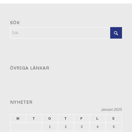
SÖK
ÖVRIGA LÄNKAR
NYHETER
januari 2025
M
T
O
T
F
L
S
1
2
3
4
5