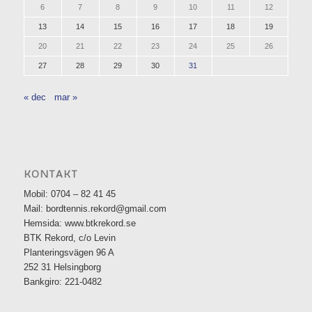
6
7
8
9
10
11
12
13
14
15
16
17
18
19
20
21
22
23
24
25
26
27
28
29
30
31
« dec
mar »
KONTAKT
Mobil: 0704 – 82 41 45
Mail: bordtennis.rekord@gmail.com
Hemsida: www.btkrekord.se
BTK Rekord, c/o Levin
Planteringsvägen 96 A
252 31 Helsingborg
Bankgiro: 221-0482