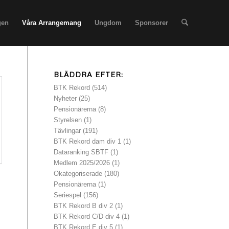
gen
Våra Arrangemang
Ungdom
Sponsorer
BLÄDDRA EFTER:
BTK Rekord
(514)
Nyheter
(25)
Pensionärerna
(8)
Styrelsen
(1)
Tävlingar
(191)
BTK Rekord dam div 1
(1)
Dataranking SBTF
(1)
Medlem 2025/2026
(1)
Okategoriserade
(180)
Pensionärerna
(1)
Seriespel
(156)
BTK Rekord B div 2
(1)
BTK Rekord C/D div 4
(1)
BTK Rekord E div 5
(1)