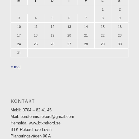
M
T
O
T
F
L
S
1
2
3
4
5
6
7
8
9
10
11
12
13
14
15
16
17
18
19
20
21
22
23
24
25
26
27
28
29
30
31
« maj
KONTAKT
Mobil: 0704 – 82 41 45
Mail: bordtennis.rekord@gmail.com
Hemsida: www.btkrekord.se
BTK Rekord, c/o Levin
Planteringsvägen 96 A