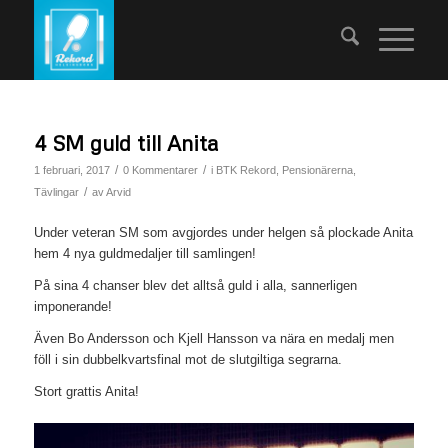
4 SM guld till Anita
/
/
1 februari, 2017
0 Kommentarer
i
BTK Rekord
,
Pensionärerna
,
/
Tävlingar
av
Arvid
Under veteran SM som avgjordes under helgen så plockade Anita
hem 4 nya guldmedaljer till samlingen!
På sina 4 chanser blev det alltså guld i alla, sannerligen
imponerande!
Även Bo Andersson och Kjell Hansson va nära en medalj men
föll i sin dubbelkvartsfinal mot de slutgiltiga segrarna.
Stort grattis Anita!