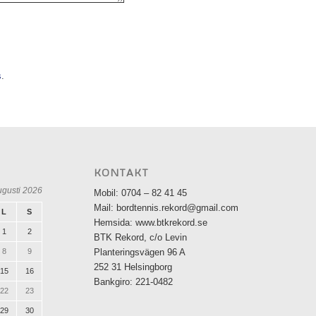
s
.
KONTAKT
ugusti 2026
Mobil: 0704 – 82 41 45
Mail: bordtennis.rekord@gmail.com
L
S
Hemsida: www.btkrekord.se
1
2
BTK Rekord, c/o Levin
8
9
Planteringsvägen 96 A
252 31 Helsingborg
15
16
Bankgiro: 221-0482
22
23
29
30