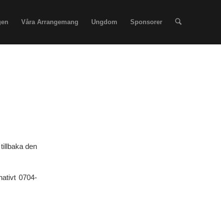
gen
Våra Arrangemang
Ungdom
Sponsorer
 tillbaka den
nativt 0704-