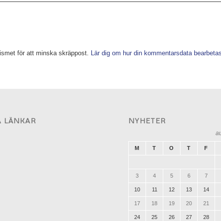
smet för att minska skräppost.
Lär dig om hur din kommentarsdata bearbeta
A LÄNKAR
NYHETER
a
M
T
O
T
F
3
4
5
6
7
10
11
12
13
14
17
18
19
20
21
24
25
26
27
28