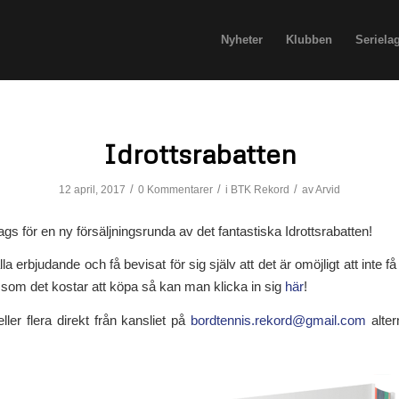
Nyheter
Klubben
Seriela
Idrottsrabatten
/
/
/
12 april, 2017
0 Kommentarer
i
BTK Rekord
av
Arvid
ags för en ny försäljningsrunda av det fantastiska Idrottsrabatten!
lla erbjudande och få bevisat för sig själv att det är omöjligt att inte få
som det kostar att köpa så kan man klicka in sig
här
!
eller flera direkt från kansliet på
bordtennis.rekord@gmail.com
alter