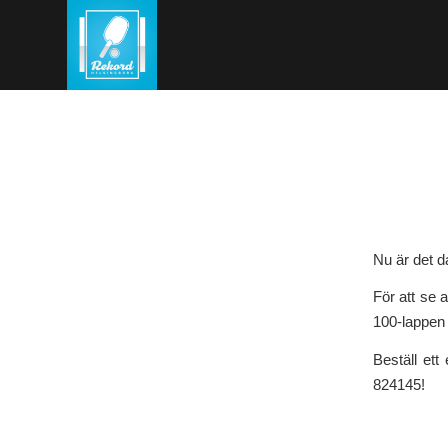
Nu är det d
För att se a
100-lappen 
Beställ ett 
824145!