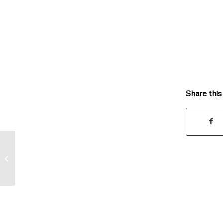
Share this
Idrottens Bingo erbjudande!