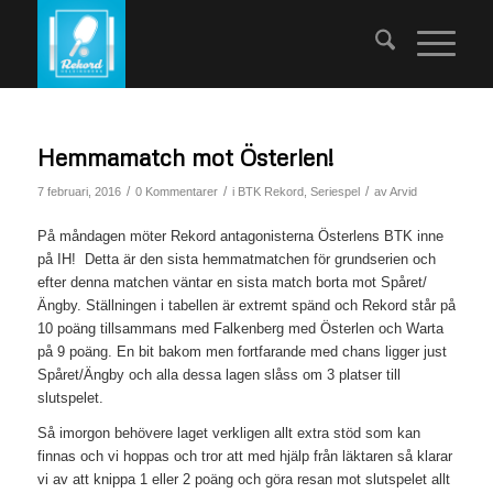
Hemmamatch mot Österlen!
/
/
/
7 februari, 2016
0 Kommentarer
i
BTK Rekord
,
Seriespel
av
Arvid
På måndagen möter Rekord antagonisterna Österlens BTK inne
på IH! Detta är den sista hemmatmatchen för grundserien och
efter denna matchen väntar en sista match borta mot Spåret/
Ängby. Ställningen i tabellen är extremt spänd och Rekord står på
10 poäng tillsammans med Falkenberg med Österlen och Warta
på 9 poäng. En bit bakom men fortfarande med chans ligger just
Spåret/Ängby och alla dessa lagen slåss om 3 platser till
slutspelet.
Så imorgon behövere laget verkligen allt extra stöd som kan
finnas och vi hoppas och tror att med hjälp från läktaren så klarar
vi av att knippa 1 eller 2 poäng och göra resan mot slutspelet allt