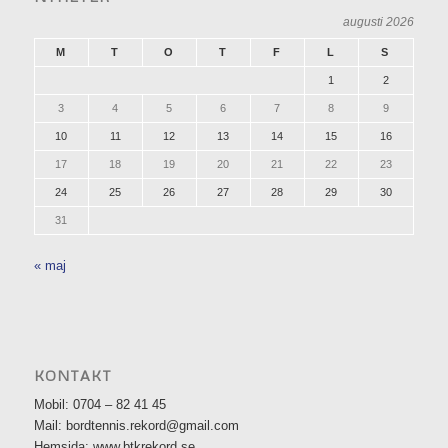
augusti 2026
M
T
O
T
F
L
S
1
2
3
4
5
6
7
8
9
10
11
12
13
14
15
16
17
18
19
20
21
22
23
24
25
26
27
28
29
30
31
« maj
KONTAKT
Mobil: 0704 – 82 41 45
Mail: bordtennis.rekord@gmail.com
Hemsida: www.btkrekord.se