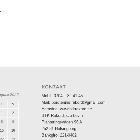
KONTAKT
ugusti 2026
Mobil: 0704 – 82 41 45
Mail: bordtennis.rekord@gmail.com
L
S
Hemsida: www.btkrekord.se
1
2
BTK Rekord, c/o Levin
8
9
Planteringsvägen 96 A
252 31 Helsingborg
15
16
Bankgiro: 221-0482
22
23