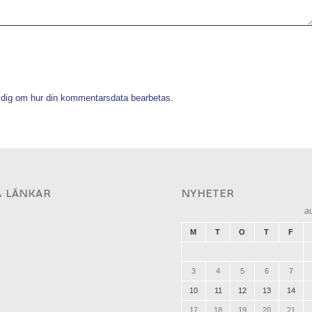
 dig om hur din kommentarsdata bearbetas
.
A LÄNKAR
NYHETER
a
M
T
O
T
F
3
4
5
6
7
10
11
12
13
14
17
18
19
20
21