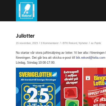
Jullotter
/
/
/
15 november, 2023
0 Kommentarer
i
BTK Rekord
,
Nyheter
av
Patrik
Nu startar vår stora julförsäljning av lotter. Vi ber alla i föreningen
föreningen. Det går bra att skicka e-post till
btk.rekord@telia.com
Lördag, Söndag 10:00-17:00.