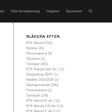
gen
Våra Arrangemang
Ungdom
Sponsorer
BLÄDDRA EFTER:
BTK Rekord
(514)
Nyheter
(25)
Pensionärerna
(8)
Styrelsen
(1)
Tävlingar
(191)
BTK Rekord dam div 1
(1)
Dataranking SBTF
(1)
Medlem 2025/2026
(1)
Okategoriserade
(180)
Pensionärerna
(1)
Seriespel
(156)
BTK Rekord B div 2
(1)
BTK Rekord C/D div 4
(1)
BTK Rekord E div 5
(1)