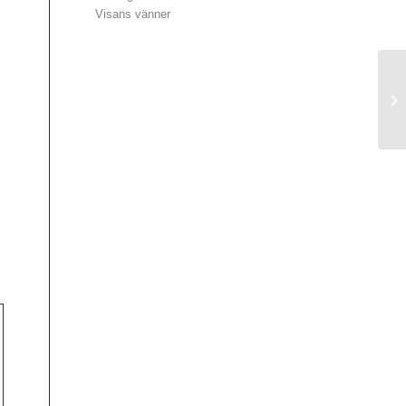
Visans vänner
Re