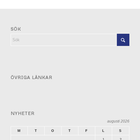
SÖK
ÖVRIGA LÄNKAR
NYHETER
augusti 2026
M
T
O
T
F
L
S
1
2