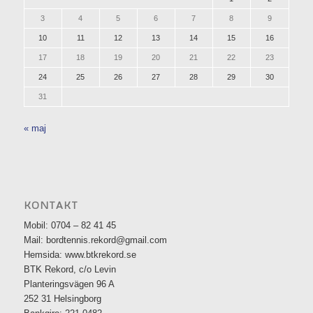
3
4
5
6
7
8
9
10
11
12
13
14
15
16
17
18
19
20
21
22
23
24
25
26
27
28
29
30
31
« maj
KONTAKT
Mobil: 0704 – 82 41 45
Mail: bordtennis.rekord@gmail.com
Hemsida: www.btkrekord.se
BTK Rekord, c/o Levin
Planteringsvägen 96 A
252 31 Helsingborg