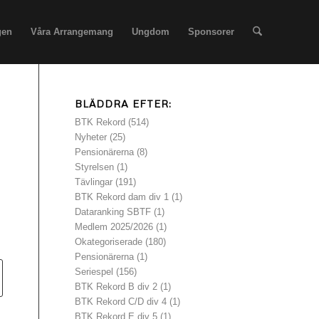
gen
Våra Arrangemang
Ungdom
Sponsorer
BLÄDDRA EFTER:
BTK Rekord
(514)
Nyheter
(25)
Pensionärerna
(8)
Styrelsen
(1)
Tävlingar
(191)
BTK Rekord dam div 1
(1)
Dataranking SBTF
(1)
Medlem 2025/2026
(1)
Okategoriserade
(180)
Pensionärerna
(1)
Seriespel
(156)
BTK Rekord B div 2
(1)
BTK Rekord C/D div 4
(1)
BTK Rekord E div 5
(1)