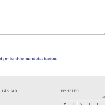
 dig om hur din kommentarsdata bearbetas
.
A LÄNKAR
NYHETER
a
M
T
O
T
F