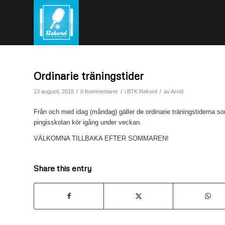
Ordinarie träningstider
/
/
/
13 augusti, 2018
0 Kommentarer
i
BTK Rekord
av
Arvid
Från och med idag (måndag) gäller de ordinarie träningstiderna so
pingisskolan kör igång under veckan.
VÄLKOMNA TILLBAKA EFTER SOMMAREN!
Share this entry