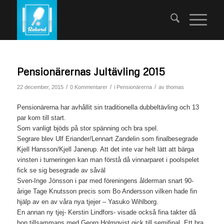
Pensionärernas Jultävling 2015
/
/
/
22 december, 2015
0 Kommentarer
i
Pensionärerna
av
thomas
Pensionärerna har avhållit sin traditionella dubbeltävling och 13
par kom till start.
Som vanligt bjöds på stor spänning och bra spel.
Segrare blev Ulf Eriander/Lennart Zandelin som finalbesegrade
Kjell Hansson/Kjell Janerup. Att det inte var helt lätt att bärga
vinsten i turneringen kan man förstå då vinnarparet i poolspelet
fick se sig besegrade av såväl
Sven-Inge Jönsson i par med föreningens ålderman snart 90-
årige Tage Knutsson precis som Bo Andersson vilken hade fin
hjälp av en av våra nya tjejer – Yasuko Wihlborg.
En annan ny tjej- Kerstin Lindfors- visade också fina takter då
hon tillsammans med Georg Holmqvist gick till semifinal. Ett bra