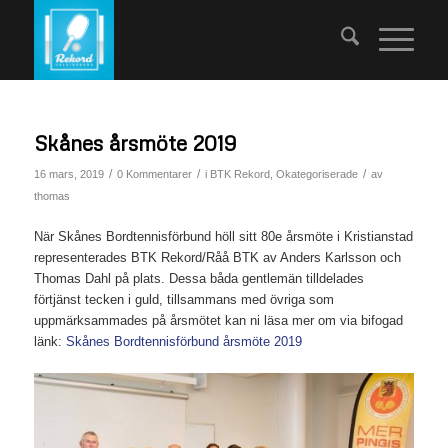
Skånes årsmöte 2019
/
/
/
16 mars, 2019
0 Kommentarer
i
BTK Rekord
,
Okategoriserade
av
thomas
När Skånes Bordtennisförbund höll sitt 80e årsmöte i Kristianstad
representerades BTK Rekord/Råå BTK av Anders Karlsson och
Thomas Dahl på plats. Dessa båda gentlemän tilldelades
förtjänst tecken i guld, tillsammans med övriga som
uppmärksammades på årsmötet kan ni läsa mer om via bifogad
länk:
Skånes Bordtennisförbund årsmöte 2019