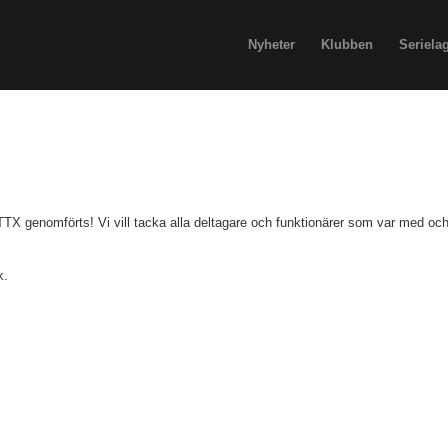
Nyheter
Klubben
Seriela
i TTX genomförts! Vi vill tacka alla deltagare och funktionärer som var med oc
k.