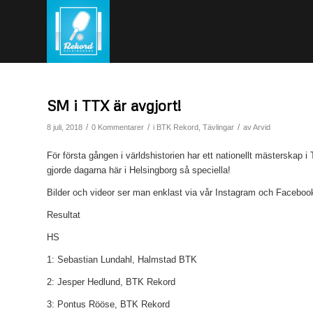
SM i TTX är avgjort!
/
/
/
8 juli, 2018
0 Kommentarer
i
BTK Rekord
,
Tävlingar
av
Arvid
För första gången i världshistorien har ett nationellt mästerskap 
gjorde dagarna här i Helsingborg så speciella!
Bilder och videor ser man enklast via vår Instagram och Faceboo
Resultat
HS
1: Sebastian Lundahl, Halmstad BTK
2: Jesper Hedlund, BTK Rekord
3: Pontus Rööse, BTK Rekord