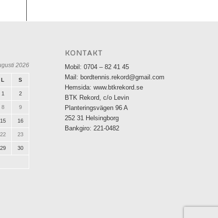
KONTAKT
ugusti 2026
Mobil: 0704 – 82 41 45
Mail: bordtennis.rekord@gmail.com
L
S
Hemsida: www.btkrekord.se
1
2
BTK Rekord, c/o Levin
8
9
Planteringsvägen 96 A
252 31 Helsingborg
15
16
Bankgiro: 221-0482
22
23
29
30