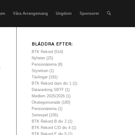
gen
Våra Arrangemang
Ungdom
Sponsorer
BLÄDDRA EFTER:
BTK Rekord
(514)
Nyheter
(25)
Pensionärerna
(8)
h
Styrelsen
(1)
Tävlingar
(191)
BTK Rekord dam div 1
(1)
Dataranking SBTF
(1)
Medlem 2025/2026
(1)
Okategoriserade
(180)
Pensionärerna
(1)
Seriespel
(156)
BTK Rekord B div 2
(1)
BTK Rekord C/D div 4
(1)
BTK Rekord E div 5
(1)