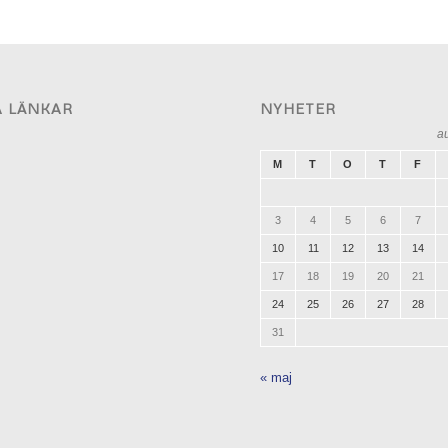
A LÄNKAR
NYHETER
a
M
T
O
T
F
3
4
5
6
7
10
11
12
13
14
17
18
19
20
21
24
25
26
27
28
31
« maj