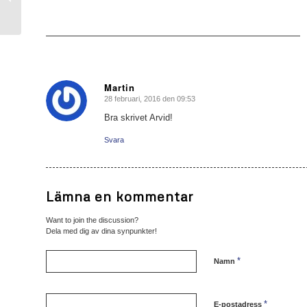
Martin
28 februari, 2016 den 09:53
says:
Bra skrivet Arvid!
Svara
Lämna en kommentar
Want to join the discussion?
Dela med dig av dina synpunkter!
*
Namn
*
E-postadress