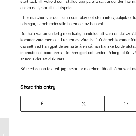
stort tack till Rekord som ställde upp på alla sätt under den här ma
önska de lycka till i slutspelet!”
Efter matchen var det Törna som blev det stora intervjuobjektet f
tidningar, tv och radio ville ha en del av honom!
Det hela var en underlig men härlig händelse att vara en del av. 
kommer vara med oss i resten av våra liv. J-O är och kommer förmo
oavsett vad han gjort de senaste åren då han kanske borde slutat
internationell bordtennis. Det han gjort och under så lång tid är sv
är nog svårt att diskutera.
Så med denna text vill jag tacka för matchen, för att få ha varit m
Share this entry
Folkspels diplom för 2015