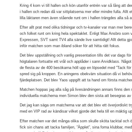
Kring 4 kom vi till hallen och kön utanför entrén var så lång att de
i hallen och redan då var sittplatserna mer eller mindre fulla. All
lilla läktaren men även stående runt om i hallen trängdes alla så att
Efter allt prat med olika tidningar och tv-kanaler var man mer 
och folket runt om kring hela spektaklet. Enligt Max Ansbro som 
Expressen, SVT samt TV4 alla sände live samtidigt! Allt detta gj
inför matchen som man ibland söker för att hitta rätt fokus.
Det blev uppställning och vanlig presentation tills det var dags fö
högtalaren fortsatte ett vrål och applåder i sann Arvidklass. Någo
de flesta av de 400 besökarna höll upp en löpsedel med ”Tack för al
spred sig på kroppen. En aningens obekväm situation då vi behö
fjärdeplatsen. Det blev Yaos uppgift att ta hand om första match
Matchen hoppas jag alla såg på livesändningen annars finns den säk
individuella matcherna men Simon blev den sista att besegras a
Det jag kan säga om matcherna var att det blev ett överjordiskt 
med en VIP rad av kändisar vilket gjorde det hela till en mäktig up
Efter matchen var det många olika som skulle sköta tacktal och öv
fick sin chans att tacka familjen, ”Äpplet”, sina forna klubbar, me