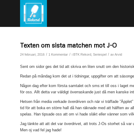
Texten om sista matchen mot J-O
/
/
/
24 februari, 2016
1 Kommentar
i
BTK Rekord
,
Seriespel
av
Arvid
Sent om sidor ges det tid att skriva en liten snutt om den histo
Redan på måndag kom det ut i tidningar, uppgifter om att säsongen
Någon dag efter kom första samtalet och sms:et till oss i laget me
för oss. Allt detta var väldigt överraskande just då men kanske int
Hetsen från media verkade överdriven och när vi träffade ”Äpplet” 
tid för att boka en större hall då han räknade med att hälften av 
spelas. Han tipsade oss att om vi hade släkt eller vänner som vil
Jag tänkte att att det var överdrivet, att trots J-Os storhet så v
Men oj vad fel jag hade!