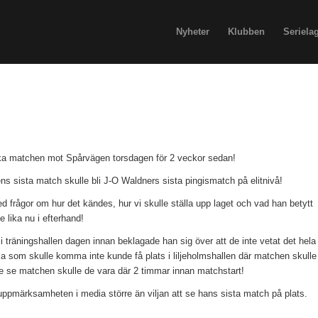
Nyheter
Klubben
Seriela
riska matchen mot Spårvägen torsdagen för 2 veckor sedan!
s sista match skulle bli J-O Waldners sista pingismatch på elitnivå!
d frågor om hur det kändes, hur vi skulle ställa upp laget och vad han betytt
e lika nu i efterhand!
i träningshallen dagen innan beklagade han sig över att de inte vetat det hela 
alla som skulle komma inte kunde få plats i liljeholmshallen där matchen skulle
le se matchen skulle de vara där 2 timmar innan matchstart!
ar uppmärksamheten i media större än viljan att se hans sista match på plats.