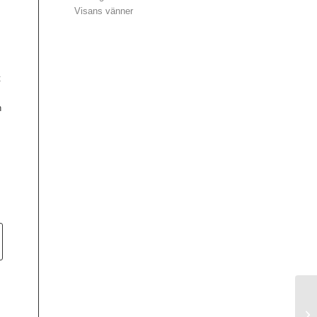
Visans vänner
t
n
Rå