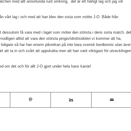
tchen med allt annorlunda runt omkring, det är ett härligt lag och jag vill
rån vårt lag i och med att han blev den sista som mötte J-O. Både från
Att dessutom få vara med i laget som möter den största i dens sista match, de
dligen alltid att vara den största pingis/idrottsidolen vi kommer att ha,
 tidigare så har han enorm påverkan på inte bara svensk bordtennis utan äve
årt att ta in och svårt att uppskatta men att han varit viktigast för utvecklingen
ed om det och för allt J-O gjort under hela hans karrär!