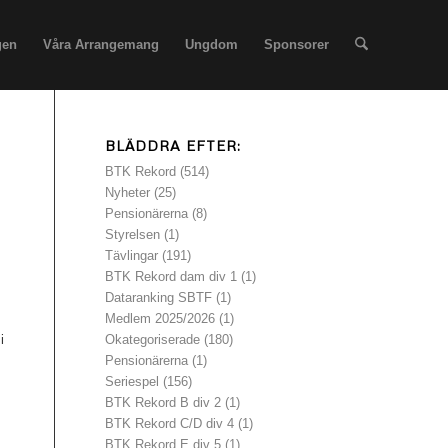
gen
Våra Arrangemang
Ungdom
Sponsorer
BLÄDDRA EFTER:
BTK Rekord
(514)
Nyheter
(25)
Pensionärerna
(8)
Styrelsen
(1)
Tävlingar
(191)
BTK Rekord dam div 1
(1)
Dataranking SBTF
(1)
Medlem 2025/2026
(1)
Okategoriserade
(180)
i
Pensionärerna
(1)
Seriespel
(156)
BTK Rekord B div 2
(1)
BTK Rekord C/D div 4
(1)
BTK Rekord E div 5
(1)