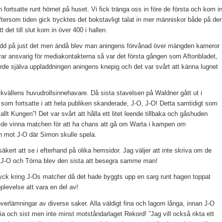
n fortsatte runt hörnet på huset. Vi fick tränga oss in före de första och kom i
t eftersom tiden gick trycktes det bokstavligt talat in mer människor både på de
 det till slut kom in över 400 i hallen.
beredd på just det men ändå blev man aningens förvånad över mängden kameror
var ansvarig för mediakontakterna så var det första gången som Aftonbladet,
orde själva uppladdningen aningens knepig och det var svårt att känna lugnet
r kvällens huvudrollsinnehavare. Då sista stavelsen på Waldner gått ut i
t som fortsatte i att hela publiken skanderade, J-O, J-O! Detta samtidigt som
lt Kungen”! Det var svårt att hålla ett litet leende tillbaka och gåshuden
vde vinna matchen för att ha chans att gå om Warta i kampen om
en mot J-O där Simon skulle spela.
ert att se i efterhand på olika hemsidor. Jag väljer att inte skriva om de
v J-O och Törna blev den sista att besegra samme man!
tryck kring J-Os matcher då det hade byggts upp en sarg runt hagen toppat
plevelse att vara en del av!
erlämningar av diverse saker. Alla väldigt fina och lagom långa, innan J-O
dia och sist men inte minst motståndarlaget Rekord! ”Jag vill också rikta ett