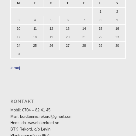
M
T
O
T
F
L
S
1
2
3
4
5
6
7
8
9
10
11
12
13
14
15
16
17
18
19
20
21
22
23
24
25
26
27
28
29
30
31
« maj
KONTAKT
Mobil: 0704 – 82 41 45
Mail: bordtennis.rekord@gmail.com
Hemsida: www.btkrekord.se
BTK Rekord, c/o Levin
Planteringsvägen 96 A