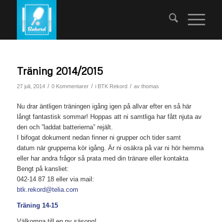
Träning 2014/2015
/
/
/
27 juli, 2014
0 Kommentarer
i
BTK Rekord
av
thomas
Nu drar äntligen träningen igång igen på allvar efter en så här
långt fantastisk sommar! Hoppas att ni samtliga har fått njuta av
den och ”laddat batterierna” rejält.
I bifogat dokument nedan finner ni grupper och tider samt
datum när grupperna kör igång. Är ni osäkra på var ni hör hemma
eller har andra frågor så prata med din tränare eller kontakta
Bengt på kansliet:
042-14 87 18 eller via mail:
btk.rekord@telia.com
Träning 14-15
Välkomna till en ny säsong!