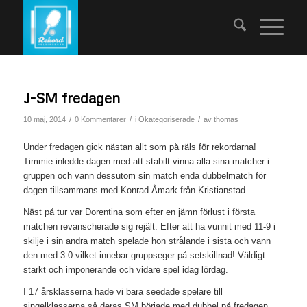
J-SM fredagen
/
/
/
10 maj, 2014
0 Kommentarer
i
Okategoriserade
av
thomas
Under fredagen gick nästan allt som på räls för rekordarna!
Timmie inledde dagen med att stabilt vinna alla sina matcher i
gruppen och vann dessutom sin match enda dubbelmatch för
dagen tillsammans med Konrad Åmark från Kristianstad.
Näst på tur var Dorentina som efter en jämn förlust i första
matchen revanscherade sig rejält. Efter att ha vunnit med 11-9 i
skilje i sin andra match spelade hon strålande i sista och vann
den med 3-0 vilket innebar gruppseger på setskillnad! Väldigt
starkt och imponerande och vidare spel idag lördag.
I 17 årsklasserna hade vi bara seedade spelare till
singelklasserna så deras SM började med dubbel på fredagen.