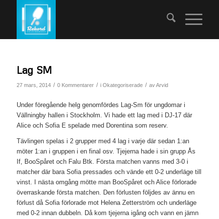
Lag SM
/
/
/
27 mars, 2014
0 Kommentarer
i
Okategoriserade
av
Arvid
Under föregående helg genomfördes Lag-Sm för ungdomar i
Vällningby hallen i Stockholm. Vi hade ett lag med i DJ-17 där
Alice och Sofia E spelade med Dorentina som reserv.
Tävlingen spelas i 2 grupper med 4 lag i varje där sedan 1:an
möter 1:an i gruppen i en final osv. Tjejerna hade i sin grupp Ås
If, BooSpåret och Falu Btk. Första matchen vanns med 3-0 i
matcher där bara Sofia pressades och vände ett 0-2 underläge till
vinst. I nästa omgång mötte man BooSpåret och Alice förlorade
överraskande första matchen. Den förlusten följdes av ännu en
förlust då Sofia förlorade mot Helena Zetterström och underläge
med 0-2 innan dubbeln. Då kom tjejerna igång och vann en jämn