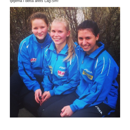
tjejerna i detta årets Lag-Sm!