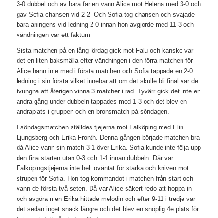
3-0 dubbel och av bara farten vann Alice mot Helena med 3-0 och
gav Sofia chansen vid 2-2! Och Sofia tog chansen och svajade
bara aningens vid ledning 2-0 innan hon avgjorde med 11-3 och
vändningen var ett faktum!
Sista matchen på en lång lördag gick mot Falu och kanske var
det en liten baksmälla efter vändningen i den förra matchen för
Alice hann inte med i första matchen och Sofia tappade en 2-0
ledning i sin första vilket innebar att om det skulle bli final var de
tvungna att återigen vinna 3 matcher i rad. Tyvärr gick det inte en
andra gång under dubbeln tappades med 1-3 och det blev en
andraplats i gruppen och en bronsmatch på söndagen.
I söndagsmatchen ställdes tjejerna mot Falköping med Elin
Ljungsberg och Erika Fronth. Denna gången började matchen bra
då Alice vann sin match 3-1 över Erika. Sofia kunde inte följa upp
den fina starten utan 0-3 och 1-1 innan dubbeln. Där var
Falköpingstjejerna inte helt oväntat för starka och kniven mot
strupen för Sofia. Hon tog kommandot i matchen från start och
vann de första två seten. Då var Alice säkert redo att hoppa in
och avgöra men Erika hittade melodin och efter 9-11 i tredje var
det sedan inget snack längre och det blev en snöplig 4e plats för