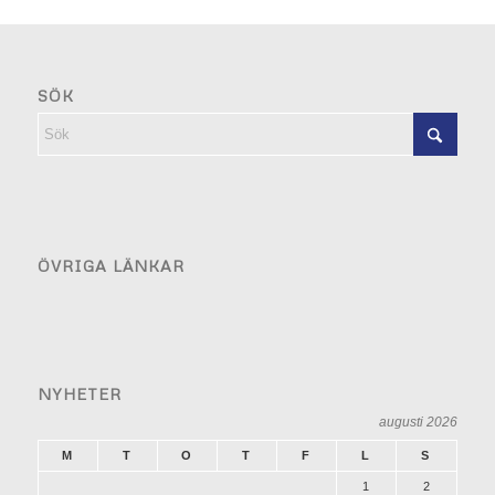
SÖK
ÖVRIGA LÄNKAR
NYHETER
augusti 2026
M
T
O
T
F
L
S
1
2