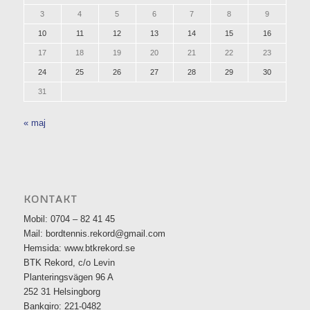
3
4
5
6
7
8
9
10
11
12
13
14
15
16
17
18
19
20
21
22
23
24
25
26
27
28
29
30
31
« maj
KONTAKT
Mobil: 0704 – 82 41 45
Mail: bordtennis.rekord@gmail.com
Hemsida: www.btkrekord.se
BTK Rekord, c/o Levin
Planteringsvägen 96 A
252 31 Helsingborg
Bankgiro: 221-0482