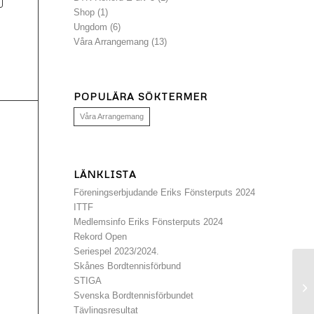
Shop
(1)
Ungdom
(6)
Våra Arrangemang
(13)
POPULÄRA SÖKTERMER
Våra Arrangemang
LÄNKLISTA
Föreningserbjudande Eriks Fönsterputs 2024
ITTF
Medlemsinfo Eriks Fönsterputs 2024
Rekord Open
Seriespel 2023/2024.
Skånes Bordtennisförbund
Ta
STIGA
he
Svenska Bordtennisförbundet
Tävlingsresultat