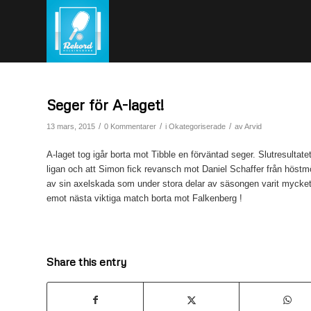
Seger för A-laget!
/
/
/
13 mars, 2015
0 Kommentarer
i
Okategoriserade
av
Arvid
A-laget tog igår borta mot Tibble en förväntad seger. Slutresultate
ligan och att Simon fick revansch mot Daniel Schaffer från höst
av sin axelskada som under stora delar av säsongen varit mycket bä
emot nästa viktiga match borta mot Falkenberg !
Share this entry