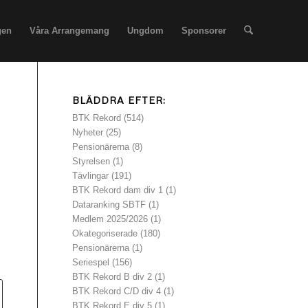
gen
Våra Arrangemang
Ungdom
Sponsorer
BLÄDDRA EFTER:
BTK Rekord
(514)
Nyheter
(25)
Pensionärerna
(8)
Styrelsen
(1)
Tävlingar
(191)
BTK Rekord dam div 1
(1)
Dataranking SBTF
(1)
Medlem 2025/2026
(1)
Okategoriserade
(180)
Pensionärerna
(1)
Seriespel
(156)
BTK Rekord B div 2
(1)
BTK Rekord C/D div 4
(1)
BTK Rekord E div 5
(1)