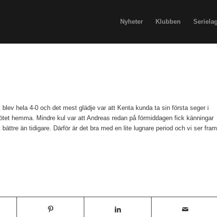
Nyheter
Klubben
Seriela
t blev hela 4-0 och det mest glädje var att Kenta kunda ta sin första seger i
mötet hemma. Mindre kul var att Andreas redan på förmiddagen fick känningar
ttre än tidigare. Därför är det bra med en lite lugnare period och vi ser fram