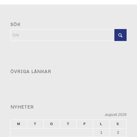
SÖK
ÖVRIGA LÄNKAR
NYHETER
augusti 2026
M
T
O
T
F
L
S
1
2