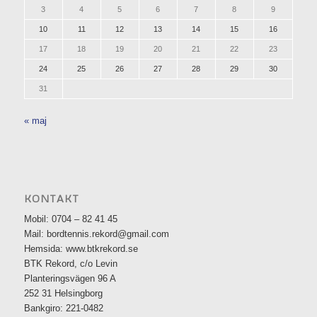
3
4
5
6
7
8
9
10
11
12
13
14
15
16
17
18
19
20
21
22
23
24
25
26
27
28
29
30
31
« maj
KONTAKT
Mobil: 0704 – 82 41 45
Mail: bordtennis.rekord@gmail.com
Hemsida: www.btkrekord.se
BTK Rekord, c/o Levin
Planteringsvägen 96 A
252 31 Helsingborg
Bankgiro: 221-0482