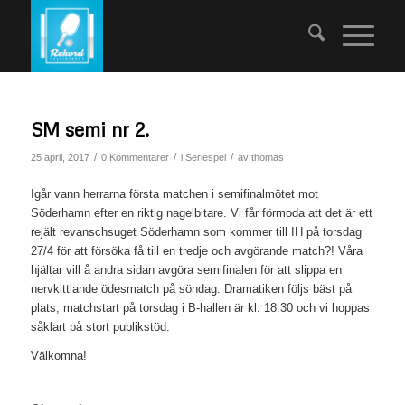
SM semi nr 2.
/
/
/
25 april, 2017
0 Kommentarer
i
Seriespel
av
thomas
Igår vann herrarna första matchen i semifinalmötet mot
Söderhamn efter en riktig nagelbitare. Vi får förmoda att det är ett
rejält revanschsuget Söderhamn som kommer till IH på torsdag
27/4 för att försöka få till en tredje och avgörande match?! Våra
hjältar vill å andra sidan avgöra semifinalen för att slippa en
nervkittlande ödesmatch på söndag. Dramatiken följs bäst på
plats, matchstart på torsdag i B-hallen är kl. 18.30 och vi hoppas
såklart på stort publikstöd.
Välkomna!