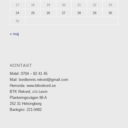
17
18
19
20
21
22
23
24
25
26
27
28
29
30
31
« maj
KONTAKT
Mobil: 0704 – 82 41 45
Mail: bordtennis.rekord@gmail.com
Hemsida: www.btkrekord.se
BTK Rekord, c/o Levin
Planteringsvägen 96 A
252 31 Helsingborg
Bankgiro: 221-0482