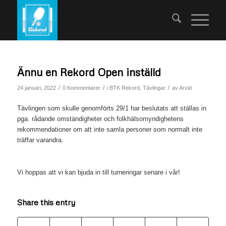
Ännu en Rekord Open inställd
/
/
/
24 januari, 2022
0 Kommentarer
i
BTK Rekord
,
Tävlingar
av
Arvid
Tävlingen som skulle genomförts 29/1 har beslutats att ställas in
pga. rådande omständigheter och folkhälsomyndighetens
rekommendationer om att inte samla personer som normalt inte
träffar varandra.
Vi hoppas att vi kan bjuda in till turneringar senare i vår!
Share this entry