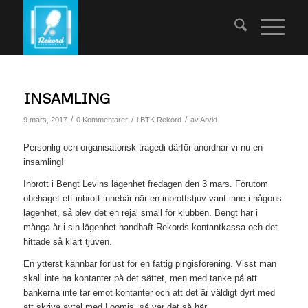
INSAMLING
/
/
/
9 mars, 2017
0 Kommentarer
i
BTK Rekord
av
Arvid
Personlig och organisatorisk tragedi därför anordnar vi nu en
insamling!
Inbrott i Bengt Levins lägenhet fredagen den 3 mars. Förutom
obehaget ett inbrott innebär när en inbrottstjuv varit inne i någons
lägenhet, så blev det en rejäl smäll för klubben. Bengt har i
många år i sin lägenhet handhaft Rekords kontantkassa och det
hittade så klart tjuven.
En ytterst kännbar förlust för en fattig pingisförening. Visst man
skall inte ha kontanter på det sättet, men med tanke på att
bankerna inte tar emot kontanter och att det är väldigt dyrt med
att skriva avtal med Loomis, så var det så här.