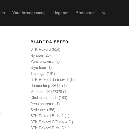
gen
Våra Arrangemang
Ungdom
Sponsorer
BLÄDDRA EFTER:
BTK Rekord
(514)
Nyheter
(25)
Pensionärerna
(8)
Styrelsen
(1)
Tävlingar
(191)
BTK Rekord dam div 1
(1)
Dataranking SBTF
(1)
Medlem 2025/2026
(1)
Okategoriserade
(180)
Pensionärerna
(1)
Seriespel
(156)
BTK Rekord B div 2
(1)
BTK Rekord C/D div 4
(1)
BTK Rekord E div 5
(1)