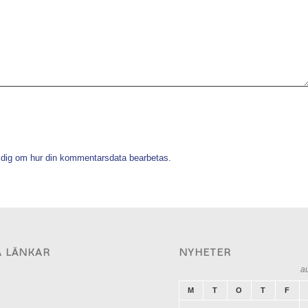
 dig om hur din kommentarsdata bearbetas
.
A LÄNKAR
NYHETER
a
M
T
O
T
F