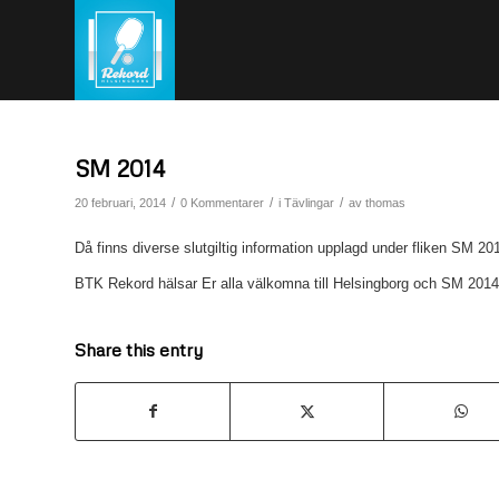
SM 2014
/
/
/
20 februari, 2014
0 Kommentarer
i
Tävlingar
av
thomas
Då finns diverse slutgiltig information upplagd under fliken SM 20
BTK Rekord hälsar Er alla välkomna till Helsingborg och SM 2014
Share this entry