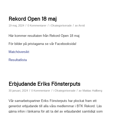
Rekord Open 18 maj
/
/
/
19 maj, 2024
0 Kommentarer
i
Okategoriserade
av
Arvid
Här kommer resultaten från Rekord Open 18 maj
För bilder på pristagarna se vår Facebooksida!
Matchöversikt
Resultatlista
Erbjudande Eriks Fönsterputs
/
/
/
30 januari, 2024
0 Kommentarer
i
Okategoriserade
av
Mattias Hallberg
Vår samarbetspartner Eriks Fönsterputs har plockat fram ett
generöst erbjudande till alla våra medlemmar i BTK Rekord. Läs
gärna infon i länkarna för att ta del av erbjudandet samtidigt som