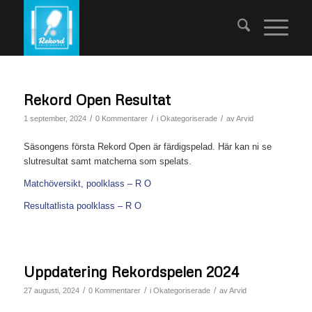
Rekord Open Resultat
/
/
/
1 september, 2024
0 Kommentarer
i
Okategoriserade
av
Arvid
Säsongens första Rekord Open är färdigspelad. Här kan ni se
slutresultat samt matcherna som spelats.
Matchöversikt, poolklass – R O
Resultatlista poolklass – R O
Uppdatering Rekordspelen 2024
/
/
/
27 augusti, 2024
0 Kommentarer
i
Okategoriserade
av
Arvid