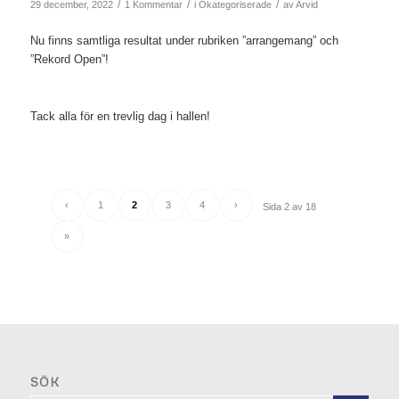
/
/
/
29 december, 2022
1 Kommentar
i
Okategoriserade
av
Arvid
Nu finns samtliga resultat under rubriken ”arrangemang” och
”Rekord Open”!
Tack alla för en trevlig dag i hallen!
‹
1
2
3
4
›
Sida 2 av 18
»
SÖK