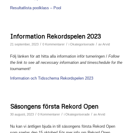
Resultatlista poolklass – Pool
Information Rekordspelen 2023
/
/
/
21 september, 2023
0 Kommentarer
i
Okategoriserade
av
Arvid
Följ länken för att hitta alla information inför turneringen /
Follow
the link to see all necessary information and timeschedule for the
tournament!
Information och Tidsschema Rekordspelen 2023
Säsongens första Rekord Open
/
/
/
30 augusti, 2023
0 Kommentarer
i
Okategoriserade
av
Arvid
Nu kan vi äntligen bjuda in till säsongens första Rekord Open
som spelas den 15 oktober! För mer info om Rekord Open,