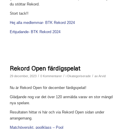
du stöttar Rekord.
Stort tack!!
Hej alla medlemmar- BTK Rekord 2024
Erbjudande- BTK Rekord 2024
Rekord Open färdigspelat
/
/
/
29 december, 2023
0 Kommentarer
i
Okategoriserade
av
Arvid
Nu är Rekord Open för december färdigspelat!
Glädjande nog var det över 120 anmälda varav en stor mängd
nya spelare.
Resultaten hittar ni här och via Rekord Open sidan under
arrangemang.
Matchöversikt, poolklass – Pool