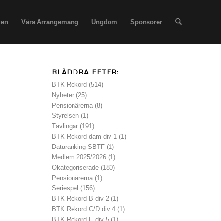
gen
Våra Arrangemang
Ungdom
Sponsorer
BLÄDDRA EFTER:
BTK Rekord
(514)
Nyheter
(25)
Pensionärerna
(8)
Styrelsen
(1)
Tävlingar
(191)
BTK Rekord dam div 1
(1)
Dataranking SBTF
(1)
Medlem 2025/2026
(1)
Okategoriserade
(180)
Pensionärerna
(1)
Seriespel
(156)
BTK Rekord B div 2
(1)
BTK Rekord C/D div 4
(1)
BTK Rekord E div 5
(1)