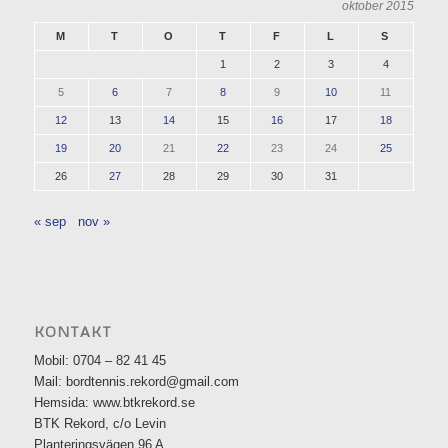
oktober 2015
M
T
O
T
F
L
S
1
2
3
4
5
6
7
8
9
10
11
12
13
14
15
16
17
18
19
20
21
22
23
24
25
26
27
28
29
30
31
« sep
nov »
KONTAKT
Mobil: 0704 – 82 41 45
Mail: bordtennis.rekord@gmail.com
Hemsida: www.btkrekord.se
BTK Rekord, c/o Levin
Planteringsvägen 96 A