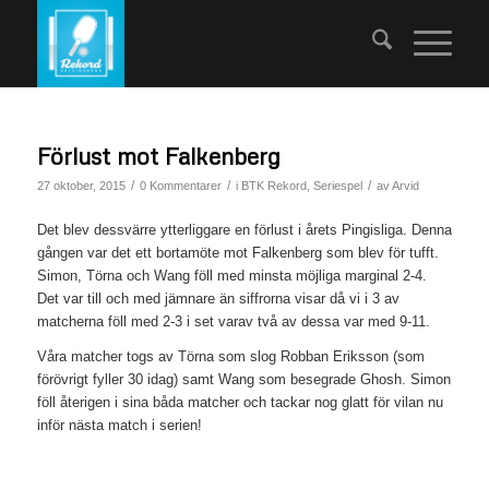
Förlust mot Falkenberg
/
/
/
27 oktober, 2015
0 Kommentarer
i
BTK Rekord
,
Seriespel
av
Arvid
Det blev dessvärre ytterliggare en förlust i årets Pingisliga. Denna
gången var det ett bortamöte mot Falkenberg som blev för tufft.
Simon, Törna och Wang föll med minsta möjliga marginal 2-4.
Det var till och med jämnare än siffrorna visar då vi i 3 av
matcherna föll med 2-3 i set varav två av dessa var med 9-11.
Våra matcher togs av Törna som slog Robban Eriksson (som
förövrigt fyller 30 idag) samt Wang som besegrade Ghosh. Simon
föll återigen i sina båda matcher och tackar nog glatt för vilan nu
inför nästa match i serien!